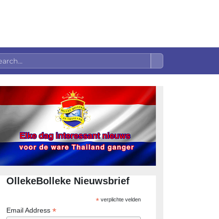
OllekeBolleke Nieuwsbrief
*
verplichte velden
*
Email Address