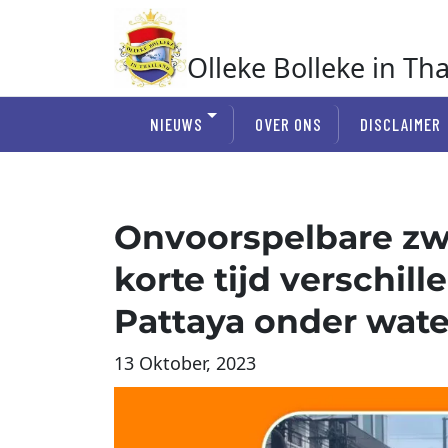
Ga
naar
de
Olleke Bolleke in Th
inhoud
In Thailand
NIEUWS
OVER ONS
DISCLAIMER
Onvoorspelbare zwa
korte tijd verschil
Pattaya onder wate
13 Oktober, 2023