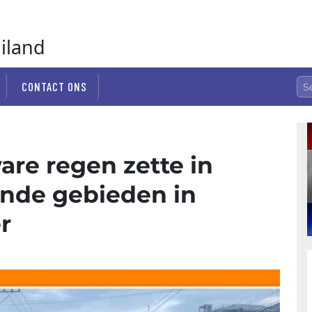
ailand
CONTACT ONS
re regen zette in
lende gebieden in
r