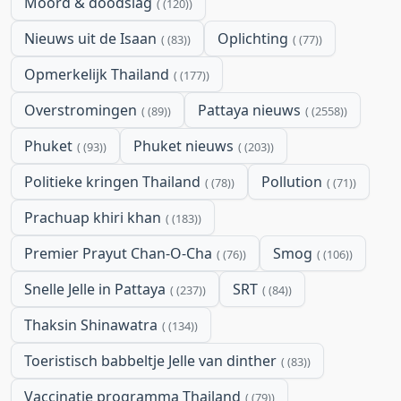
Moord & doodslag
(120)
Nieuws uit de Isaan
Oplichting
(83)
(77)
Opmerkelijk Thailand
(177)
Overstromingen
Pattaya nieuws
(89)
(2558)
Phuket
Phuket nieuws
(93)
(203)
Politieke kringen Thailand
Pollution
(78)
(71)
Prachuap khiri khan
(183)
Premier Prayut Chan-O-Cha
Smog
(76)
(106)
Snelle Jelle in Pattaya
SRT
(237)
(84)
Thaksin Shinawatra
(134)
Toeristisch babbeltje Jelle van dinther
(83)
Vaccinatie programma Thailand
(79)