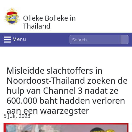
Ga
naar
Olleke Bolleke in
de
inhoud
Thailand
In Thailand
Menu
Misleidde slachtoffers in
Noordoost-Thailand zoeken de
hulp van Channel 3 nadat ze
600.000 baht hadden verloren
aan een waarzegster
5 Juli, 2023