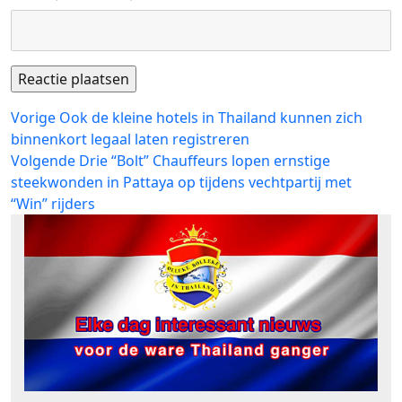
Bericht
Vorig
Vorige
Ook de kleine hotels in Thailand kunnen zich
bericht:
binnenkort legaal laten registreren
navigatie
Volgend
Volgende
Drie “Bolt” Chauffeurs lopen ernstige
bericht:
steekwonden in Pattaya op tijdens vechtpartij met
“Win” rijders