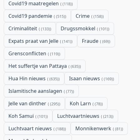
Covid19 maatregelen
(118)
Covid19 pandemie
Crime
(515)
(158)
Criminaliteit
Drugssmokkel
(133)
(101)
Expats praat van Jelle
Fraude
(141)
(69)
Grensconflicten
(119)
Het suffertje van Pattaya
(635)
Hua Hin nieuws
Isaan nieuws
(635)
(169)
Islamitische aanslagen
(77)
Jelle van dinther
Koh Larn
(295)
(78)
Koh Samui
Luchtvaartnieuws
(101)
(213)
Luchtvaart nieuws
Monnikenwerk
(188)
(81)