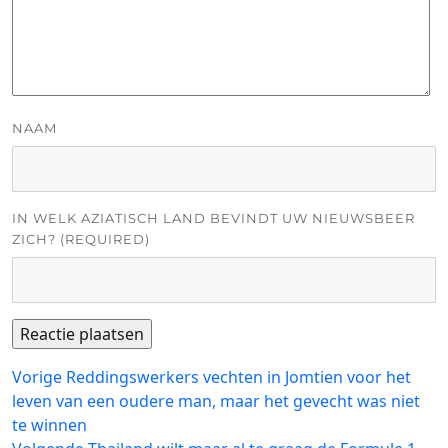
NAAM
IN WELK AZIATISCH LAND BEVINDT UW NIEUWSBEER
ZICH? (REQUIRED)
Bericht
Vorig
Vorige
Reddingswerkers vechten in Jomtien voor het
bericht:
leven van een oudere man, maar het gevecht was niet
navigatie
te winnen
Volgend