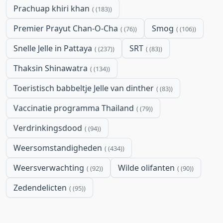
Prachuap khiri khan
(183)
Premier Prayut Chan-O-Cha
Smog
(76)
(106)
Snelle Jelle in Pattaya
SRT
(237)
(83)
Thaksin Shinawatra
(134)
Toeristisch babbeltje Jelle van dinther
(83)
Vaccinatie programma Thailand
(79)
Verdrinkingsdood
(94)
Weersomstandigheden
(434)
Weersverwachting
Wilde olifanten
(92)
(90)
Zedendelicten
(95)