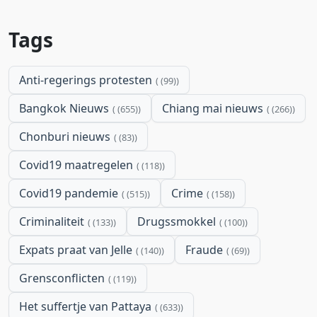
Tags
Anti-regerings protesten
(99)
Bangkok Nieuws
Chiang mai nieuws
(655)
(266)
Chonburi nieuws
(83)
Covid19 maatregelen
(118)
Covid19 pandemie
Crime
(515)
(158)
Criminaliteit
Drugssmokkel
(133)
(100)
Expats praat van Jelle
Fraude
(140)
(69)
Grensconflicten
(119)
Het suffertje van Pattaya
(633)