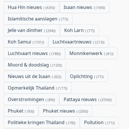
Hua Hin nieuws
Isaan nieuws
(635)
(169)
Islamitische aanslagen
(77)
Jelle van dinther
Koh Larn
(294)
(77)
Koh Samui
Luchtvaartnieuws
(101)
(213)
Luchtvaart nieuws
Monnikenwerk
(188)
(81)
Moord & doodslag
(120)
Nieuws uit de Isaan
Oplichting
(82)
(77)
Opmerkelijk Thailand
(177)
Overstromingen
Pattaya nieuws
(89)
(2556)
Phuket
Phuket nieuws
(93)
(200)
Politieke kringen Thailand
Pollution
(78)
(71)