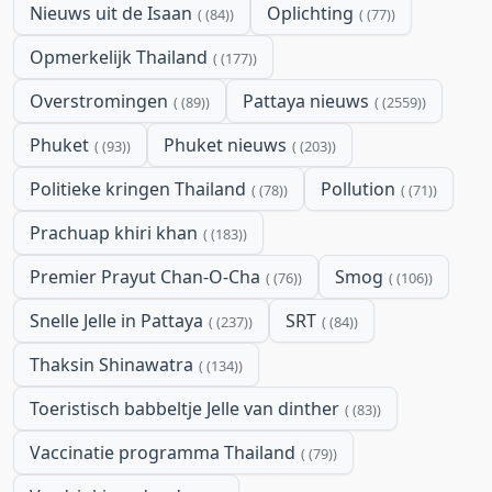
Nieuws uit de Isaan
Oplichting
(84)
(77)
Opmerkelijk Thailand
(177)
Overstromingen
Pattaya nieuws
(89)
(2559)
Phuket
Phuket nieuws
(93)
(203)
Politieke kringen Thailand
Pollution
(78)
(71)
Prachuap khiri khan
(183)
Premier Prayut Chan-O-Cha
Smog
(76)
(106)
Snelle Jelle in Pattaya
SRT
(237)
(84)
Thaksin Shinawatra
(134)
Toeristisch babbeltje Jelle van dinther
(83)
Vaccinatie programma Thailand
(79)