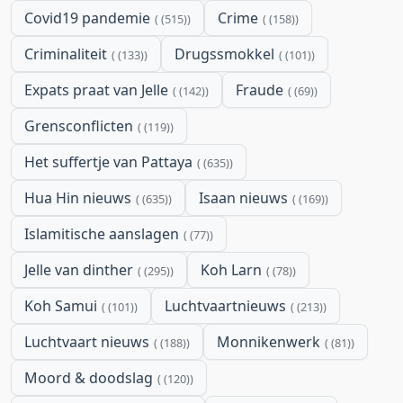
Covid19 pandemie
Crime
(515)
(158)
Criminaliteit
Drugssmokkel
(133)
(101)
Expats praat van Jelle
Fraude
(142)
(69)
Grensconflicten
(119)
Het suffertje van Pattaya
(635)
Hua Hin nieuws
Isaan nieuws
(635)
(169)
Islamitische aanslagen
(77)
Jelle van dinther
Koh Larn
(295)
(78)
Koh Samui
Luchtvaartnieuws
(101)
(213)
Luchtvaart nieuws
Monnikenwerk
(188)
(81)
Moord & doodslag
(120)