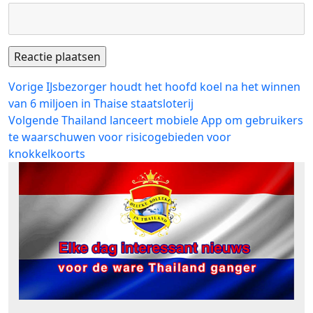
Bericht
Vorig
Vorige
IJsbezorger houdt het hoofd koel na het winnen
bericht:
van 6 miljoen in Thaise staatsloterij
navigatie
Volgend
Volgende
Thailand lanceert mobiele App om gebruikers
bericht:
te waarschuwen voor risicogebieden voor
knokkelkoorts