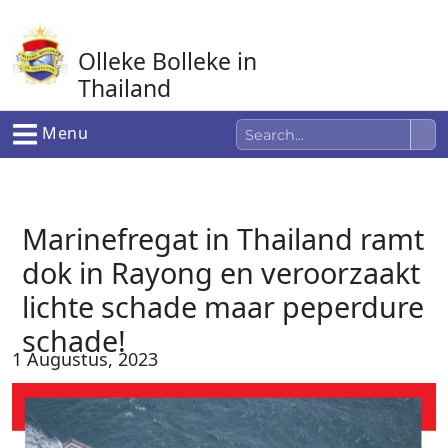
Ga
naar
Olleke Bolleke in
de
inhoud
Thailand
In Thailand
Menu
Marinefregat in Thailand ramt
dok in Rayong en veroorzaakt
lichte schade maar peperdure
schade!
1 Augustus, 2023