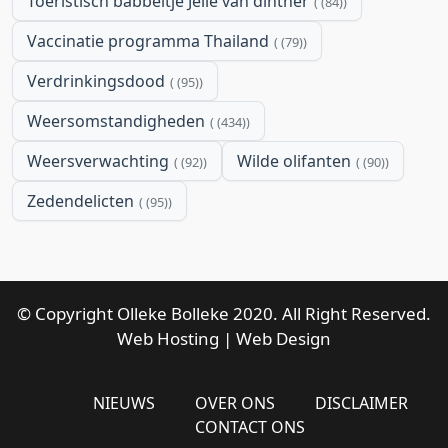
Toeristisch babbeltje Jelle van dinther
(84)
Vaccinatie programma Thailand
(79)
Verdrinkingsdood
(95)
Weersomstandigheden
(434)
Weersverwachting
Wilde olifanten
(92)
(90)
Zedendelicten
(95)
© Copyright Olleke Bolleke 2020. All Right Reserved.
Web Hosting
|
Web Design
NIEUWS
OVER ONS
DISCLAIMER
CONTACT ONS