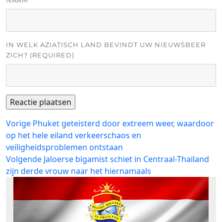
NAAM
IN WELK AZIATISCH LAND BEVINDT UW NIEUWSBEER
ZICH? (REQUIRED)
Bericht
Vorig
Vorige
Phuket geteisterd door extreem weer, waardoor
bericht:
op het hele eiland verkeerschaos en
navigatie
veiligheidsproblemen ontstaan
Volgend
Volgende
Jaloerse bigamist schiet in Centraal-Thailand
bericht:
zijn derde vrouw naar het hiernamaals