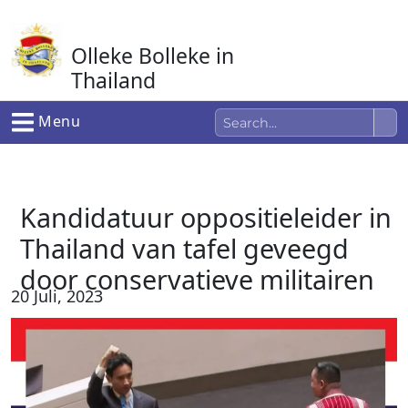
Ga
naar
Olleke Bolleke in
de
inhoud
Thailand
In Thailand
Menu
Kandidatuur oppositieleider in
Thailand van tafel geveegd
door conservatieve militairen
20 Juli, 2023