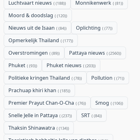
Luchtvaart nieuws
Monnikenwerk
(188)
(81)
Moord & doodslag
(120)
Nieuws uit de Isaan
Oplichting
(84)
(77)
Opmerkelijk Thailand
(177)
Overstromingen
Pattaya nieuws
(89)
(2560)
Phuket
Phuket nieuws
(93)
(203)
Politieke kringen Thailand
Pollution
(78)
(71)
Prachuap khiri khan
(185)
Premier Prayut Chan-O-Cha
Smog
(76)
(106)
Snelle Jelle in Pattaya
SRT
(237)
(84)
Thaksin Shinawatra
(134)