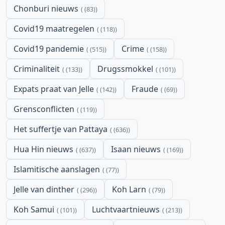
Chonburi nieuws
(83)
Covid19 maatregelen
(118)
Covid19 pandemie
Crime
(515)
(158)
Criminaliteit
Drugssmokkel
(133)
(101)
Expats praat van Jelle
Fraude
(142)
(69)
Grensconflicten
(119)
Het suffertje van Pattaya
(636)
Hua Hin nieuws
Isaan nieuws
(637)
(169)
Islamitische aanslagen
(77)
Jelle van dinther
Koh Larn
(296)
(79)
Koh Samui
Luchtvaartnieuws
(101)
(213)