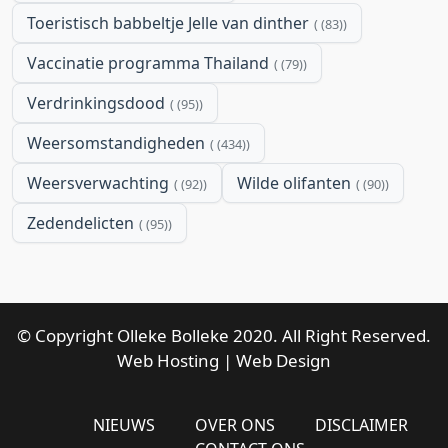
Toeristisch babbeltje Jelle van dinther
(83)
Vaccinatie programma Thailand
(79)
Verdrinkingsdood
(95)
Weersomstandigheden
(434)
Weersverwachting
Wilde olifanten
(92)
(90)
Zedendelicten
(95)
© Copyright Olleke Bolleke 2020. All Right Reserved.
Web Hosting
|
Web Design
NIEUWS
OVER ONS
DISCLAIMER