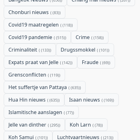
Chonburi nieuws
(83)
Covid19 maatregelen
(118)
Covid19 pandemie
Crime
(515)
(158)
Criminaliteit
Drugssmokkel
(133)
(101)
Expats praat van Jelle
Fraude
(142)
(69)
Grensconflicten
(119)
Het suffertje van Pattaya
(635)
Hua Hin nieuws
Isaan nieuws
(635)
(169)
Islamitische aanslagen
(77)
Jelle van dinther
Koh Larn
(295)
(78)
Koh Samui
Luchtvaartnieuws
(101)
(213)