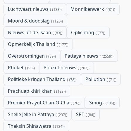
Luchtvaart nieuws
Monnikenwerk
(188)
(81)
Moord & doodslag
(120)
Nieuws uit de Isaan
Oplichting
(83)
(77)
Opmerkelijk Thailand
(177)
Overstromingen
Pattaya nieuws
(89)
(2559)
Phuket
Phuket nieuws
(93)
(203)
Politieke kringen Thailand
Pollution
(78)
(71)
Prachuap khiri khan
(183)
Premier Prayut Chan-O-Cha
Smog
(76)
(106)
Snelle Jelle in Pattaya
SRT
(237)
(84)
Thaksin Shinawatra
(134)