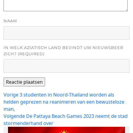
NAAM
IN WELK AZIATISCH LAND BEVINDT UW NIEUWSBEER
ZICH? (REQUIRED)
Bericht
Vorig
Vorige
3 studenten in Noord-Thailand worden als
bericht:
helden geprezen na reanimeren van een bewusteloze
navigatie
man,
Volgend
Volgende
De Pattaya Beach Games 2023 neemt de stad
bericht:
stormenderhand over