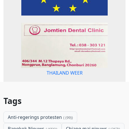
THAILAND WEER
Tags
Anti-regerings protesten
(99)
Bangkok Nieuws
Chiang mai nieuws
(656)
(267)