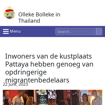
Ga
naar
Olleke Bolleke in
de
inhoud
Thailand
In Thailand
Menu
Inwoners van de kustplaats
Pattaya hebben genoeg van
opdringerige
migrantenbedelaars
22 Juni, 2023