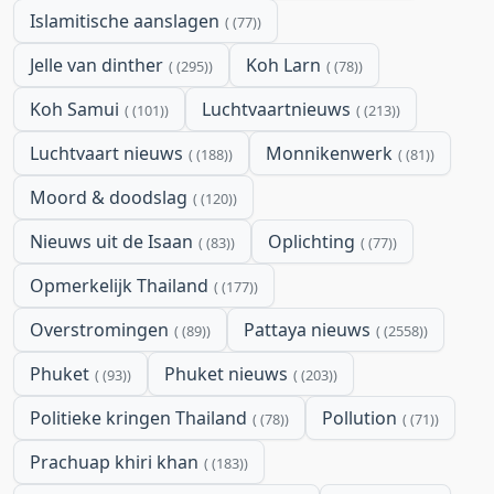
Islamitische aanslagen
(77)
Jelle van dinther
Koh Larn
(295)
(78)
Koh Samui
Luchtvaartnieuws
(101)
(213)
Luchtvaart nieuws
Monnikenwerk
(188)
(81)
Moord & doodslag
(120)
Nieuws uit de Isaan
Oplichting
(83)
(77)
Opmerkelijk Thailand
(177)
Overstromingen
Pattaya nieuws
(89)
(2558)
Phuket
Phuket nieuws
(93)
(203)
Politieke kringen Thailand
Pollution
(78)
(71)
Prachuap khiri khan
(183)