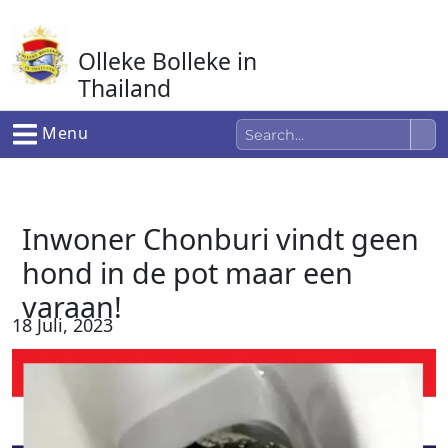
Ga
naar
Olleke Bolleke in
de
inhoud
Thailand
In Thailand
Menu
Inwoner Chonburi vindt geen
hond in de pot maar een
varaan!
18 Juli, 2023