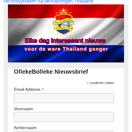
bericht:
rechtssysteem na verkiezingen Thailand
OllekeBolleke Nieuwsbrief
*
verplichte velden
*
Email Address
Voornaam
Achternaam