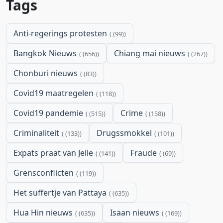
Tags
Anti-regerings protesten
(99)
Bangkok Nieuws
Chiang mai nieuws
(656)
(267)
Chonburi nieuws
(83)
Covid19 maatregelen
(118)
Covid19 pandemie
Crime
(515)
(158)
Criminaliteit
Drugssmokkel
(133)
(101)
Expats praat van Jelle
Fraude
(141)
(69)
Grensconflicten
(119)
Het suffertje van Pattaya
(635)
Hua Hin nieuws
Isaan nieuws
(635)
(169)