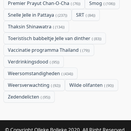
Premier Prayut Chan-O-Cha
Smog
(76)
(106)
Snelle Jelle in Pattaya
SRT
(237)
(84)
Thaksin Shinawatra
(134)
Toeristisch babbeltje Jelle van dinther
(83)
Vaccinatie programma Thailand
(79)
Verdrinkingsdood
(95)
Weersomstandigheden
(434)
Weersverwachting
Wilde olifanten
(92)
(90)
Zedendelicten
(95)
© Copyright Olleke Bolleke 2020. All Right Reserved.