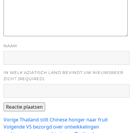
NAAM
IN WELK AZIATISCH LAND BEVINDT UW NIEUWSBEER
ZICH? (REQUIRED)
Bericht
Vorig
Vorige
Thailand stilt Chinese honger naar fruit
bericht:
Volgend
Volgende
VS bezorgd over ontwikkelingen
navigatie