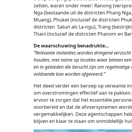
zetten, waren onder meer: ​​Ranong (verspre
Nga (bestaande uit de districten Phang Nga
Muang), Phuket (inclusief de districten Phuk
districten Satun als La-ngu), Trang (bestrijk
Thani (inclusief de districten Phanom en Ban
De waarschuwing benadrukte…
“Relevante instanties worden dringend verzocht
houden, met name op locaties waar binnen een t
en in gebieden die berucht zijn om regelmatige 
voldoende kan worden afgevoerd.”
Het deed verder een beroep op verwante in
om overstromingen effectief aan te pakken
ervoor te zorgen dat het essentiële person
voorbereid en dat de afvoersystemen worden 
vergemakkelijken. Deze agentschappen he
blijven en klaar te staan ​​om onmiddellijk hu