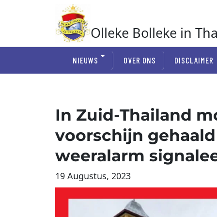
Ga
naar
de
Olleke Bolleke in Th
inhoud
In Thailand
NIEUWS
OVER ONS
DISCLAIMER
In Zuid-Thailand m
voorschijn gehaal
weeralarm signalee
19 Augustus, 2023