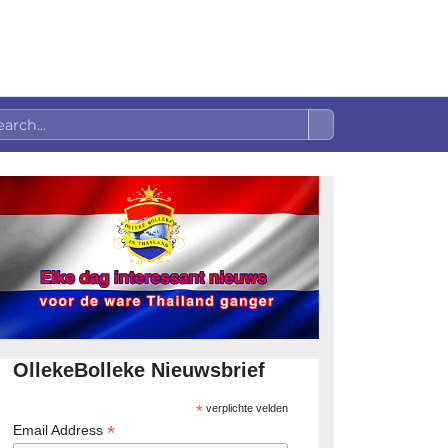
OllekeBolleke Nieuwsbrief
*
verplichte velden
*
Email Address