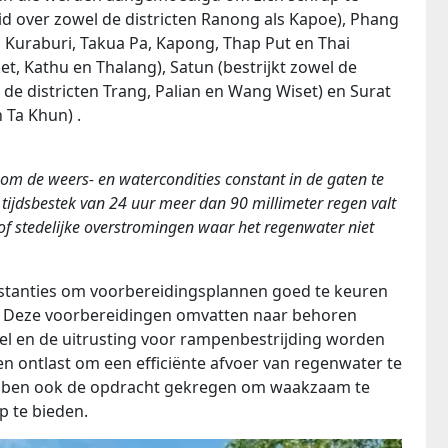
id over zowel de districten Ranong als Kapoe), Phang
, Kuraburi, Takua Pa, Kapong, Thap Put en Thai
et, Kathu en Thalang), Satun (bestrijkt zowel de
t de districten Trang, Palian en Wang Wiset) en Surat
 Ta Khun) .
 om de weers- en watercondities constant in de gaten te
ijdsbestek van 24 uur meer dan 90 millimeter regen valt
of stedelijke overstromingen waar het regenwater niet
stanties om voorbereidingsplannen goed te keuren
. Deze voorbereidingen omvatten naar behoren
eel en de uitrusting voor rampenbestrijding worden
ontlast om een ​​efficiënte afvoer van regenwater te
bben ook de opdracht gekregen om waakzaam te
lp te bieden.