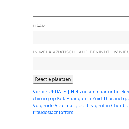
NAAM
IN WELK AZIATISCH LAND BEVINDT UW NIE
Bericht
Vorig
Vorige
UPDATE | Het zoeken naar ontbreke
bericht:
chirurg op Kok Phangan in Zuid-Thailand ga
navigatie
Volgend
Volgende
Voormalig politieagent in Chonbur
bericht:
fraudeslachtoffers