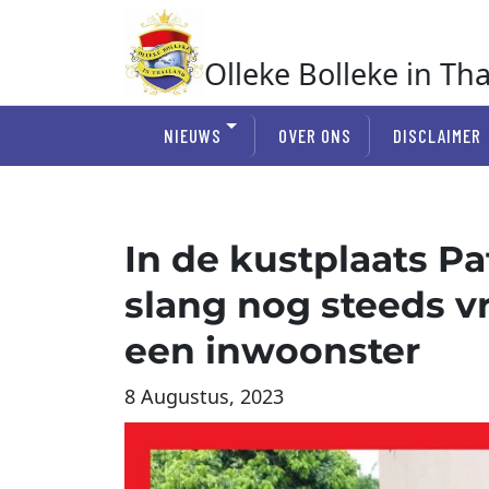
Ga
naar
de
Olleke Bolleke in Th
inhoud
In Thailand
NIEUWS
OVER ONS
DISCLAIMER
In de kustplaats Pa
slang nog steeds vr
een inwoonster
8 Augustus, 2023