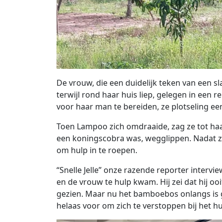
De vrouw, die een duidelijk teken van een s
terwijl rond haar huis liep, gelegen in een r
voor haar man te bereiden, ze plotseling ee
Toen Lampoo zich omdraaide, zag ze tot haa
een koningscobra was, wegglippen. Nadat z
om hulp in te roepen.
“Snelle Jelle” onze razende reporter inter
en de vrouw te hulp kwam. Hij zei dat hij oo
gezien. Maar nu het bamboebos onlangs is ge
helaas voor om zich te verstoppen bij het hui