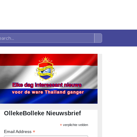
OllekeBolleke Nieuwsbrief
*
verplichte velden
*
Email Address