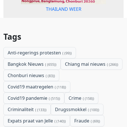
THAILAND WEER
Tags
Anti-regerings protesten
(99)
Bangkok Nieuws
Chiang mai nieuws
(655)
(266)
Chonburi nieuws
(83)
Covid19 maatregelen
(118)
Covid19 pandemie
Crime
(515)
(158)
Criminaliteit
Drugssmokkel
(133)
(100)
Expats praat van Jelle
Fraude
(140)
(69)