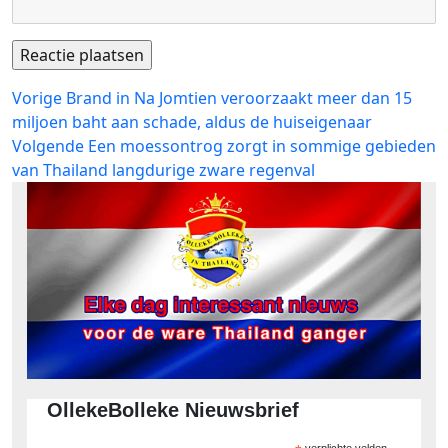
Bericht
Vorig
Vorige
Brand in Na Jomtien veroorzaakt meer dan 15
bericht:
miljoen baht aan schade, aldus de huiseigenaar
navigatie
Volgend
Volgende
Een moessontrog zorgt in sommige gebieden
bericht:
van Thailand langdurige zware regenval
OllekeBolleke Nieuwsbrief