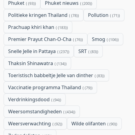
Phuket
Phuket nieuws
(93)
(200)
Politieke kringen Thailand
Pollution
(78)
(71)
Prachuap khiri khan
(183)
Premier Prayut Chan-O-Cha
Smog
(76)
(106)
Snelle Jelle in Pattaya
SRT
(237)
(83)
Thaksin Shinawatra
(134)
Toeristisch babbeltje Jelle van dinther
(83)
Vaccinatie programma Thailand
(79)
Verdrinkingsdood
(94)
Weersomstandigheden
(434)
Weersverwachting
Wilde olifanten
(92)
(90)