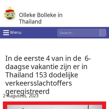
Ga
naar
Olleke Bolleke in
de
inhoud
Thailand
In Thailand
Menu
In de eerste 4 van in de 6-
daagse vakantie zijn er in
Thailand 153 dodelijke
verkeersslachtoffers
geregistreerd
2 Augustus, 2023