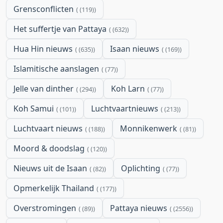
Grensconflicten
(119)
Het suffertje van Pattaya
(632)
Hua Hin nieuws
Isaan nieuws
(635)
(169)
Islamitische aanslagen
(77)
Jelle van dinther
Koh Larn
(294)
(77)
Koh Samui
Luchtvaartnieuws
(101)
(213)
Luchtvaart nieuws
Monnikenwerk
(188)
(81)
Moord & doodslag
(120)
Nieuws uit de Isaan
Oplichting
(82)
(77)
Opmerkelijk Thailand
(177)
Overstromingen
Pattaya nieuws
(89)
(2556)