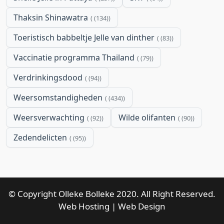
Thaksin Shinawatra
(134)
Toeristisch babbeltje Jelle van dinther
(83)
Vaccinatie programma Thailand
(79)
Verdrinkingsdood
(94)
Weersomstandigheden
(434)
Weersverwachting
Wilde olifanten
(92)
(90)
Zedendelicten
(95)
© Copyright Olleke Bolleke 2020. All Right Reserved.
Web Hosting
|
Web Design