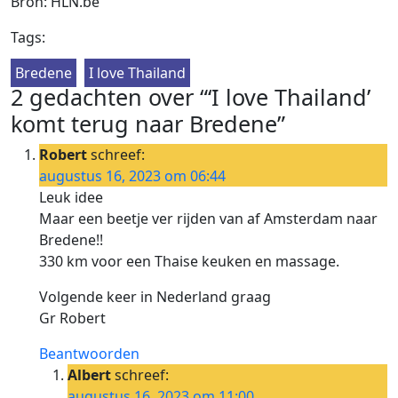
Bron: HLN.be
Tags:
Bredene
I love Thailand
2 gedachten over “‘I love Thailand’
komt terug naar Bredene”
Robert
schreef:
augustus 16, 2023 om 06:44
Leuk idee
Maar een beetje ver rijden van af Amsterdam naar
Bredene!!
330 km voor een Thaise keuken en massage.
Volgende keer in Nederland graag
Gr Robert
Beantwoorden
Albert
schreef:
augustus 16, 2023 om 11:00