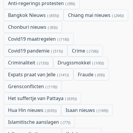
Anti-regerings protesten
(99)
Bangkok Nieuws
Chiang mai nieuws
(655)
(266)
Chonburi nieuws
(83)
Covid19 maatregelen
(118)
Covid19 pandemie
Crime
(515)
(158)
Criminaliteit
Drugssmokkel
(133)
(100)
Expats praat van Jelle
Fraude
(141)
(69)
Grensconflicten
(119)
Het suffertje van Pattaya
(635)
Hua Hin nieuws
Isaan nieuws
(635)
(169)
Islamitische aanslagen
(77)