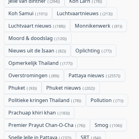
Jelle van dinther
Koh Larn
(294)
(78)
Koh Samui
Luchtvaartnieuws
(101)
(213)
Luchtvaart nieuws
Monnikenwerk
(188)
(81)
Moord & doodslag
(120)
Nieuws uit de Isaan
Oplichting
(82)
(77)
Opmerkelijk Thailand
(177)
Overstromingen
Pattaya nieuws
(89)
(2557)
Phuket
Phuket nieuws
(93)
(202)
Politieke kringen Thailand
Pollution
(78)
(71)
Prachuap khiri khan
(183)
Premier Prayut Chan-O-Cha
Smog
(76)
(106)
Snelle Jelle in Pattaya
SRT
(237)
(84)