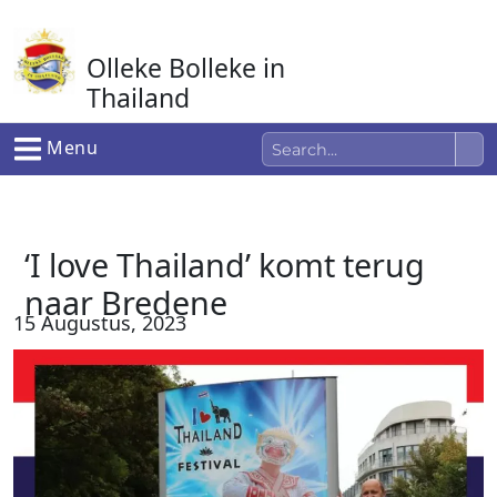
Ga
naar
Olleke Bolleke in
de
inhoud
Thailand
In Thailand
Menu
‘I love Thailand’ komt terug
naar Bredene
15 Augustus, 2023