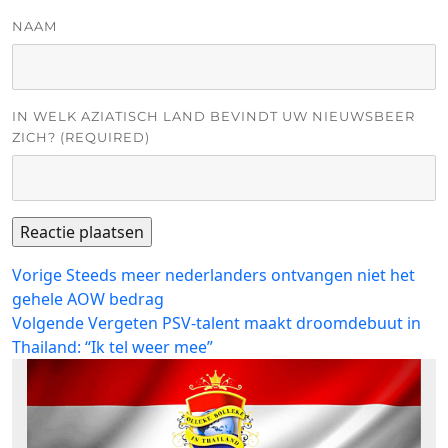
NAAM
IN WELK AZIATISCH LAND BEVINDT UW NIEUWSBEER
ZICH? (REQUIRED)
Bericht
Vorig
Vorige
Steeds meer nederlanders ontvangen niet het
bericht:
gehele AOW bedrag
navigatie
Volgend
Volgende
Vergeten PSV-talent maakt droomdebuut in
bericht:
Thailand: “Ik tel weer mee”