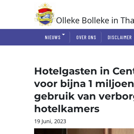
Ga
naar
de
Olleke Bolleke in Th
inhoud
In Thailand
NIEUWS
OVER ONS
DISCLAIMER
Hotelgasten in Cen
voor bijna 1 miljoen
gebruik van verbor
hotelkamers
19 Juni, 2023