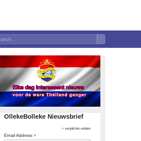
OllekeBolleke Nieuwsbrief
*
verplichte velden
*
Email Address