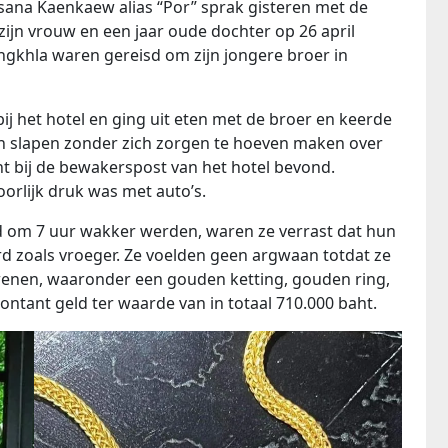
Asana Kaenkaew alias “Por” sprak gisteren met de
, zijn vrouw en een jaar oude dochter op 26 april
ongkhla waren gereisd om zijn jongere broer in
bij het hotel en ging uit eten met de broer en keerde
en slapen zonder zich zorgen te hoeven maken over
ht bij de bewakerspost van het hotel bevond.
orlijk druk was met auto’s.
d om 7 uur wakker werden, waren ze verrast dat hun
d zoals vroeger. Ze voelden geen argwaan totdat ze
enen, waaronder een gouden ketting, gouden ring,
ntant geld ter waarde van in totaal 710.000 baht.