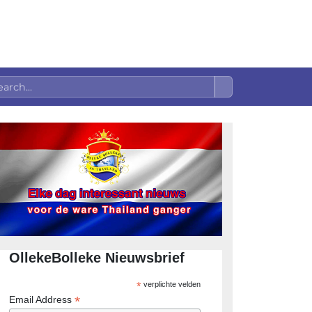
OllekeBolleke Nieuwsbrief
*
verplichte velden
*
Email Address