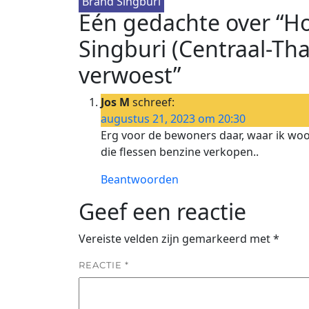
Brand Singburi
Eén gedachte over “Ho
Singburi (Centraal-Th
verwoest”
Jos M
schreef:
augustus 21, 2023 om 20:30
Erg voor de bewoners daar, waar ik woo
die flessen benzine verkopen..
Beantwoorden
Geef een reactie
Vereiste velden zijn gemarkeerd met
*
REACTIE
*