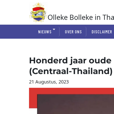
Ga
naar
de
Olleke Bolleke in Th
inhoud
In Thailand
NIEUWS
OVER ONS
DISCLAIMER
Honderd jaar oude 
(Centraal-Thailand
21 Augustus, 2023