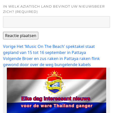
IN WELK AZIATISCH LAND BEVINDT UW NIEUWSBEER
ZICH? (REQUIRED)
Bericht
Vorig
Vorige
Het ‘Music On The Beach’ spektakel staat
bericht:
gepland van 15 tot 16 september in Pattaya
navigatie
Volgend
Volgende
Broer en zus raken in Pattaya raken flink
bericht:
gewond door over de weg bungelende kabels