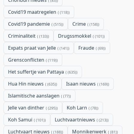
Chonburi nieuws
(83)
Covid19 maatregelen
(118)
Covid19 pandemie
Crime
(515)
(158)
Criminaliteit
Drugssmokkel
(133)
(101)
Expats praat van Jelle
Fraude
(141)
(69)
Grensconflicten
(119)
Het suffertje van Pattaya
(635)
Hua Hin nieuws
Isaan nieuws
(635)
(169)
Islamitische aanslagen
(77)
Jelle van dinther
Koh Larn
(295)
(78)
Koh Samui
Luchtvaartnieuws
(101)
(213)
Luchtvaart nieuws
Monnikenwerk
(188)
(81)