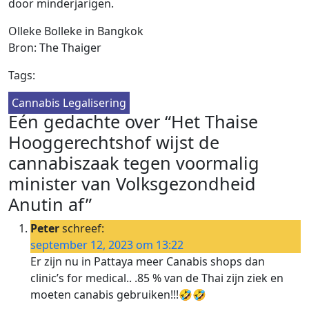
door minderjarigen.
Olleke Bolleke in Bangkok
Bron: The Thaiger
Tags:
Cannabis Legalisering
Eén gedachte over “Het Thaise
Hooggerechtshof wijst de
cannabiszaak tegen voormalig
minister van Volksgezondheid
Anutin af”
Peter
schreef:
september 12, 2023 om 13:22
Er zijn nu in Pattaya meer Canabis shops dan
clinic’s for medical.. .85 % van de Thai zijn ziek en
moeten canabis gebruiken!!!🤣🤣