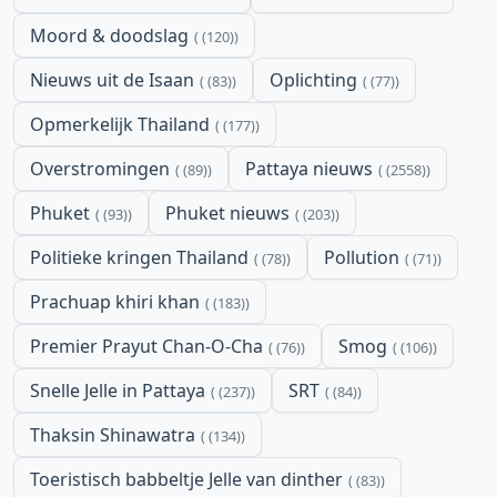
Moord & doodslag
(120)
Nieuws uit de Isaan
Oplichting
(83)
(77)
Opmerkelijk Thailand
(177)
Overstromingen
Pattaya nieuws
(89)
(2558)
Phuket
Phuket nieuws
(93)
(203)
Politieke kringen Thailand
Pollution
(78)
(71)
Prachuap khiri khan
(183)
Premier Prayut Chan-O-Cha
Smog
(76)
(106)
Snelle Jelle in Pattaya
SRT
(237)
(84)
Thaksin Shinawatra
(134)
Toeristisch babbeltje Jelle van dinther
(83)