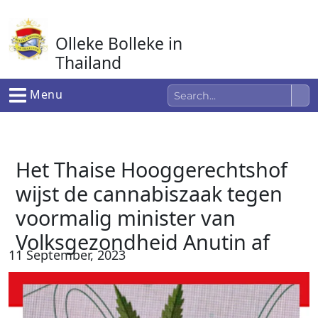
Ga
naar
Olleke Bolleke in
de
inhoud
Thailand
In Thailand
Menu
Het Thaise Hooggerechtshof
wijst de cannabiszaak tegen
voormalig minister van
Volksgezondheid Anutin af
11 September, 2023