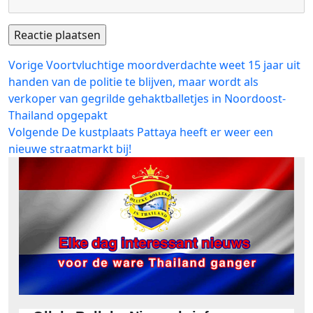
Bericht
Vorig
Vorige
Voortvluchtige moordverdachte weet 15 jaar uit
bericht:
handen van de politie te blijven, maar wordt als
navigatie
verkoper van gegrilde gehaktballetjes in Noordoost-
Thailand opgepakt
Volgend
Volgende
De kustplaats Pattaya heeft er weer een
bericht:
nieuwe straatmarkt bij!