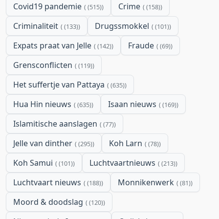
Covid19 pandemie
Crime
(515)
(158)
Criminaliteit
Drugssmokkel
(133)
(101)
Expats praat van Jelle
Fraude
(142)
(69)
Grensconflicten
(119)
Het suffertje van Pattaya
(635)
Hua Hin nieuws
Isaan nieuws
(635)
(169)
Islamitische aanslagen
(77)
Jelle van dinther
Koh Larn
(295)
(78)
Koh Samui
Luchtvaartnieuws
(101)
(213)
Luchtvaart nieuws
Monnikenwerk
(188)
(81)
Moord & doodslag
(120)