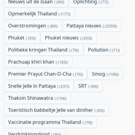
Nieuws uit de Isaan
Oplichting
(84)
(77)
Opmerkelijk Thailand
(177)
Overstromingen
Pattaya nieuws
(89)
(2559)
Phuket
Phuket nieuws
(93)
(203)
Politieke kringen Thailand
Pollution
(78)
(71)
Prachuap khiri khan
(183)
Premier Prayut Chan-O-Cha
Smog
(76)
(106)
Snelle Jelle in Pattaya
SRT
(237)
(84)
Thaksin Shinawatra
(134)
Toeristisch babbeltje Jelle van dinther
(83)
Vaccinatie programma Thailand
(79)
Verdrinkingsdood
(95)