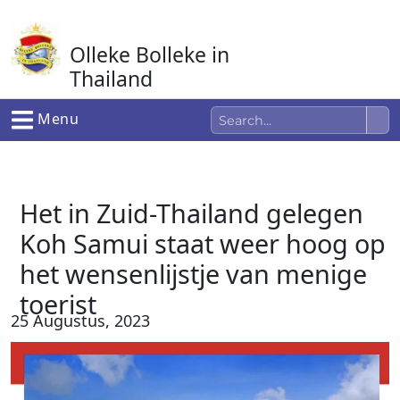
Ga
naar
Olleke Bolleke in
de
inhoud
Thailand
In Thailand
Menu
Het in Zuid-Thailand gelegen
Koh Samui staat weer hoog op
het wensenlijstje van menige
toerist
25 Augustus, 2023