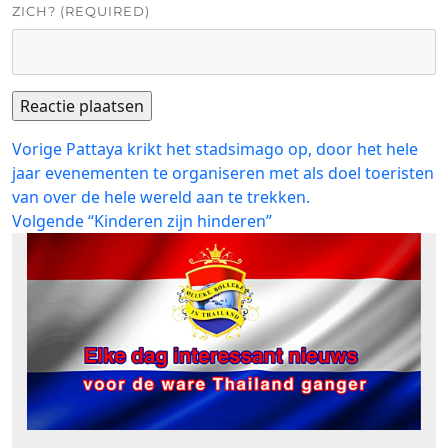
ZICH? (REQUIRED)
Bericht
Vorig
Vorige
Pattaya krikt het stadsimago op, door het hele
bericht:
jaar evenementen te organiseren met als doel toeristen
navigatie
van over de hele wereld aan te trekken.
Volgend
Volgende
“Kinderen zijn hinderen”
bericht: