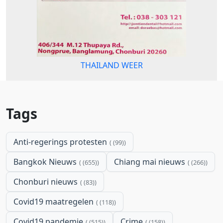
THAILAND WEER
Tags
Anti-regerings protesten
(99)
Bangkok Nieuws
Chiang mai nieuws
(655)
(266)
Chonburi nieuws
(83)
Covid19 maatregelen
(118)
Covid19 pandemie
Crime
(515)
(158)