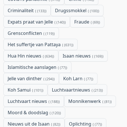
Criminaliteit
Drugssmokkel
(133)
(100)
Expats praat van Jelle
Fraude
(140)
(69)
Grensconflicten
(119)
Het suffertje van Pattaya
(631)
Hua Hin nieuws
Isaan nieuws
(634)
(169)
Islamitische aanslagen
(77)
Jelle van dinther
Koh Larn
(294)
(77)
Koh Samui
Luchtvaartnieuws
(101)
(213)
Luchtvaart nieuws
Monnikenwerk
(188)
(81)
Moord & doodslag
(120)
Nieuws uit de Isaan
Oplichting
(82)
(77)