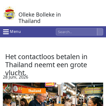
Ga
naar
Olleke Bolleke in
de
inhoud
Thailand
In Thailand
Menu
Het contactloos betalen in
Thailand neemt een grote
vlucht.
28 Juni, 2026