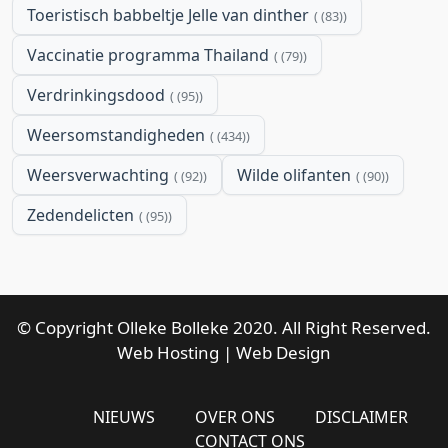
Toeristisch babbeltje Jelle van dinther
(83)
Vaccinatie programma Thailand
(79)
Verdrinkingsdood
(95)
Weersomstandigheden
(434)
Weersverwachting
Wilde olifanten
(92)
(90)
Zedendelicten
(95)
© Copyright Olleke Bolleke 2020. All Right Reserved.
Web Hosting
|
Web Design
NIEUWS
OVER ONS
DISCLAIMER
CONTACT ONS