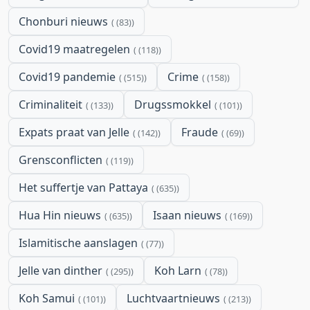
Chonburi nieuws
(83)
Covid19 maatregelen
(118)
Covid19 pandemie
Crime
(515)
(158)
Criminaliteit
Drugssmokkel
(133)
(101)
Expats praat van Jelle
Fraude
(142)
(69)
Grensconflicten
(119)
Het suffertje van Pattaya
(635)
Hua Hin nieuws
Isaan nieuws
(635)
(169)
Islamitische aanslagen
(77)
Jelle van dinther
Koh Larn
(295)
(78)
Koh Samui
Luchtvaartnieuws
(101)
(213)