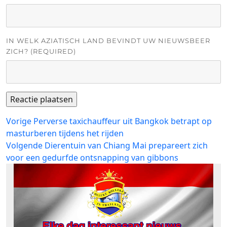
IN WELK AZIATISCH LAND BEVINDT UW NIEUWSBEER
ZICH? (REQUIRED)
Bericht
Vorig
Vorige
Perverse taxichauffeur uit Bangkok betrapt op
bericht:
masturberen tijdens het rijden
navigatie
Volgend
Volgende
Dierentuin van Chiang Mai prepareert zich
bericht:
voor een gedurfde ontsnapping van gibbons