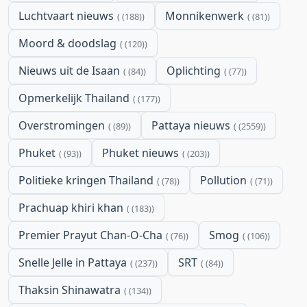
Luchtvaart nieuws
Monnikenwerk
(188)
(81)
Moord & doodslag
(120)
Nieuws uit de Isaan
Oplichting
(84)
(77)
Opmerkelijk Thailand
(177)
Overstromingen
Pattaya nieuws
(89)
(2559)
Phuket
Phuket nieuws
(93)
(203)
Politieke kringen Thailand
Pollution
(78)
(71)
Prachuap khiri khan
(183)
Premier Prayut Chan-O-Cha
Smog
(76)
(106)
Snelle Jelle in Pattaya
SRT
(237)
(84)
Thaksin Shinawatra
(134)