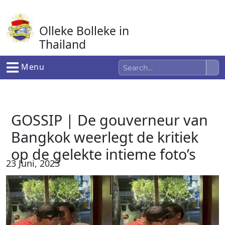
Ga
naar
Olleke Bolleke in
de
inhoud
Thailand
In Thailand
Menu
GOSSIP | De gouverneur van
Bangkok weerlegt de kritiek
op de gelekte intieme foto’s
23 Juni, 2023