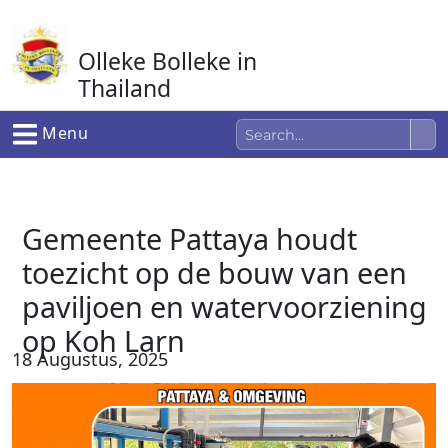
Ga
naar
Olleke Bolleke in
de
inhoud
Thailand
In Thailand
Menu
Gemeente Pattaya houdt
toezicht op de bouw van een
paviljoen en watervoorziening
op Koh Larn
18 Augustus, 2025