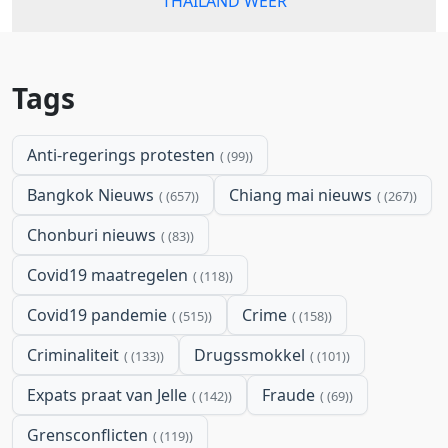
THAILAND WEER
Tags
Anti-regerings protesten
(99)
Bangkok Nieuws
Chiang mai nieuws
(657)
(267)
Chonburi nieuws
(83)
Covid19 maatregelen
(118)
Covid19 pandemie
Crime
(515)
(158)
Criminaliteit
Drugssmokkel
(133)
(101)
Expats praat van Jelle
Fraude
(142)
(69)
Grensconflicten
(119)