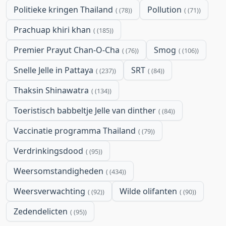
Politieke kringen Thailand
Pollution
(78)
(71)
Prachuap khiri khan
(185)
Premier Prayut Chan-O-Cha
Smog
(76)
(106)
Snelle Jelle in Pattaya
SRT
(237)
(84)
Thaksin Shinawatra
(134)
Toeristisch babbeltje Jelle van dinther
(84)
Vaccinatie programma Thailand
(79)
Verdrinkingsdood
(95)
Weersomstandigheden
(434)
Weersverwachting
Wilde olifanten
(92)
(90)
Zedendelicten
(95)