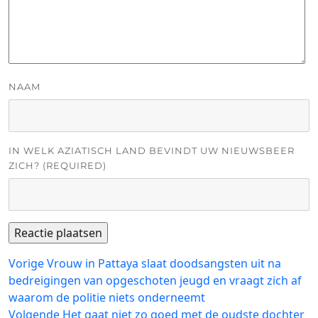
NAAM
IN WELK AZIATISCH LAND BEVINDT UW NIEUWSBEER
ZICH? (REQUIRED)
Bericht
Vorig
Vorige
Vrouw in Pattaya slaat doodsangsten uit na
bericht:
bedreigingen van opgeschoten jeugd en vraagt zich af
navigatie
waarom de politie niets onderneemt
Volgend
Volgende
Het gaat niet zo goed met de oudste dochter