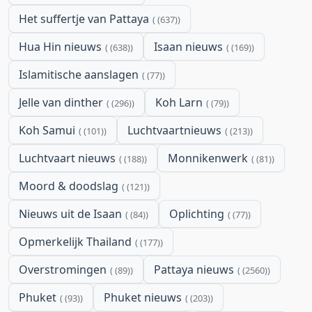
Het suffertje van Pattaya
(637)
Hua Hin nieuws
Isaan nieuws
(638)
(169)
Islamitische aanslagen
(77)
Jelle van dinther
Koh Larn
(296)
(79)
Koh Samui
Luchtvaartnieuws
(101)
(213)
Luchtvaart nieuws
Monnikenwerk
(188)
(81)
Moord & doodslag
(121)
Nieuws uit de Isaan
Oplichting
(84)
(77)
Opmerkelijk Thailand
(177)
Overstromingen
Pattaya nieuws
(89)
(2560)
Phuket
Phuket nieuws
(93)
(203)