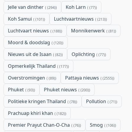
Jelle van dinther
Koh Larn
(294)
(77)
Koh Samui
Luchtvaartnieuws
(101)
(213)
Luchtvaart nieuws
Monnikenwerk
(188)
(81)
Moord & doodslag
(120)
Nieuws uit de Isaan
Oplichting
(82)
(77)
Opmerkelijk Thailand
(177)
Overstromingen
Pattaya nieuws
(89)
(2555)
Phuket
Phuket nieuws
(93)
(200)
Politieke kringen Thailand
Pollution
(78)
(71)
Prachuap khiri khan
(182)
Premier Prayut Chan-O-Cha
Smog
(76)
(106)