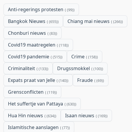
Anti-regerings protesten
(99)
Bangkok Nieuws
Chiang mai nieuws
(655)
(266)
Chonburi nieuws
(83)
Covid19 maatregelen
(118)
Covid19 pandemie
Crime
(515)
(158)
Criminaliteit
Drugssmokkel
(133)
(100)
Expats praat van Jelle
Fraude
(140)
(69)
Grensconflicten
(119)
Het suffertje van Pattaya
(630)
Hua Hin nieuws
Isaan nieuws
(634)
(169)
Islamitische aanslagen
(77)