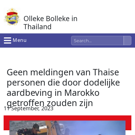
Ga
naar
Olleke Bolleke in
de
inhoud
Thailand
In Thailand
Menu
Geen meldingen van Thaise
personen die door dodelijke
aardbeving in Marokko
getroffen zouden zijn
11 September, 2023