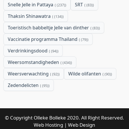
Snelle Jelle in Pattaya
SRT
(237)
(83)
Thaksin Shinawatra
(134)
Toeristisch babbeltje Jelle van dinther
(83)
Vaccinatie programma Thailand
(79)
Verdrinkingsdood
(94)
Weersomstandigheden
(434)
Weersverwachting
Wilde olifanten
(92)
(90)
Zedendelicten
(95)
© Copyright Olleke Bolleke 2020. All Right Reserved.
Web Hosting
|
Web Design