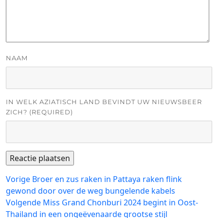
NAAM
IN WELK AZIATISCH LAND BEVINDT UW NIEUWSBEER
ZICH? (REQUIRED)
Bericht
Vorig
Vorige
Broer en zus raken in Pattaya raken flink
bericht:
gewond door over de weg bungelende kabels
navigatie
Volgend
Volgende
Miss Grand Chonburi 2024 begint in Oost-
bericht:
Thailand in een ongeëvenaarde grootse stijl