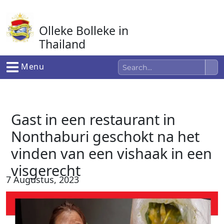
Ga
naar
Olleke Bolleke in
de
inhoud
Thailand
In Thailand
Menu
Gast in een restaurant in
Nonthaburi geschokt na het
vinden van een vishaak in een
visgerecht
7 Augustus, 2023