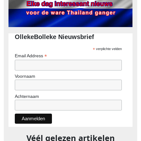
OllekeBolleke Nieuwsbrief
*
verplichte velden
*
Email Address
Voornaam
Achternaam
Véél gelezen artikelen