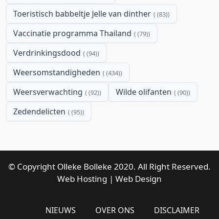
Toeristisch babbeltje Jelle van dinther
(83)
Vaccinatie programma Thailand
(79)
Verdrinkingsdood
(94)
Weersomstandigheden
(434)
Weersverwachting
Wilde olifanten
(92)
(90)
Zedendelicten
(95)
© Copyright Olleke Bolleke 2020. All Right Reserved.
Web Hosting
|
Web Design
NIEUWS
OVER ONS
DISCLAIMER