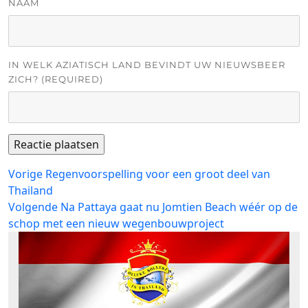
NAAM
IN WELK AZIATISCH LAND BEVINDT UW NIEUWSBEER
ZICH? (REQUIRED)
Bericht
Vorig
Vorige
Regenvoorspelling voor een groot deel van
bericht:
Thailand
navigatie
Volgend
Volgende
Na Pattaya gaat nu Jomtien Beach wéér op de
bericht:
schop met een nieuw wegenbouwproject