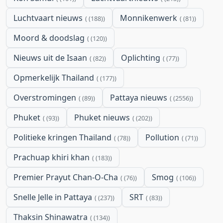
Luchtvaart nieuws
Monnikenwerk
(188)
(81)
Moord & doodslag
(120)
Nieuws uit de Isaan
Oplichting
(82)
(77)
Opmerkelijk Thailand
(177)
Overstromingen
Pattaya nieuws
(89)
(2556)
Phuket
Phuket nieuws
(93)
(202)
Politieke kringen Thailand
Pollution
(78)
(71)
Prachuap khiri khan
(183)
Premier Prayut Chan-O-Cha
Smog
(76)
(106)
Snelle Jelle in Pattaya
SRT
(237)
(83)
Thaksin Shinawatra
(134)