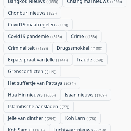
Bangkok Nieuws
Chiang mai nieuws
(655)
(266)
Chonburi nieuws
(83)
Covid19 maatregelen
(118)
Covid19 pandemie
Crime
(515)
(158)
Criminaliteit
Drugssmokkel
(133)
(100)
Expats praat van Jelle
Fraude
(141)
(69)
Grensconflicten
(119)
Het suffertje van Pattaya
(634)
Hua Hin nieuws
Isaan nieuws
(635)
(169)
Islamitische aanslagen
(77)
Jelle van dinther
Koh Larn
(294)
(78)
Koh Samui
Luchtvaartnieuws
(101)
(213)