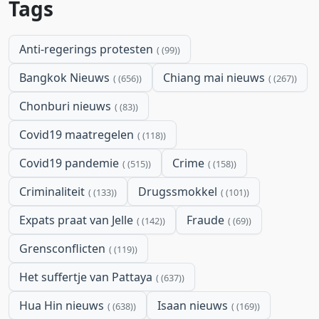
Tags
Anti-regerings protesten
(99)
Bangkok Nieuws
Chiang mai nieuws
(656)
(267)
Chonburi nieuws
(83)
Covid19 maatregelen
(118)
Covid19 pandemie
Crime
(515)
(158)
Criminaliteit
Drugssmokkel
(133)
(101)
Expats praat van Jelle
Fraude
(142)
(69)
Grensconflicten
(119)
Het suffertje van Pattaya
(637)
Hua Hin nieuws
Isaan nieuws
(638)
(169)