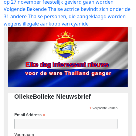
bericht:
op 27 november feestelijk gevierd gaan worden
navigatie
Volgend
Volgende
Bekende Thaise actrice bevindt zich onder de
bericht:
31 andere Thaise personen, die aangeklaagd worden
wegens illegale aankoop van cyanide
OllekeBolleke Nieuwsbrief
*
verplichte velden
*
Email Address
Voornaam