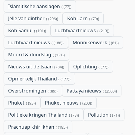
Islamitische aanslagen
(77)
Jelle van dinther
Koh Larn
(296)
(79)
Koh Samui
Luchtvaartnieuws
(101)
(213)
Luchtvaart nieuws
Monnikenwerk
(188)
(81)
Moord & doodslag
(121)
Nieuws uit de Isaan
Oplichting
(84)
(77)
Opmerkelijk Thailand
(177)
Overstromingen
Pattaya nieuws
(89)
(2560)
Phuket
Phuket nieuws
(93)
(203)
Politieke kringen Thailand
Pollution
(78)
(71)
Prachuap khiri khan
(185)