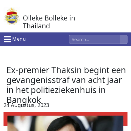
Ga
naar
Olleke Bolleke in
de
inhoud
Thailand
In Thailand
Menu
Ex-premier Thaksin begint een
gevangenisstraf van acht jaar
in het politieziekenhuis in
Bangkok
24 Augustus, 2023