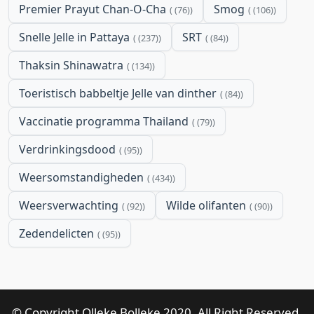
Premier Prayut Chan-O-Cha
Smog
(76)
(106)
Snelle Jelle in Pattaya
SRT
(237)
(84)
Thaksin Shinawatra
(134)
Toeristisch babbeltje Jelle van dinther
(84)
Vaccinatie programma Thailand
(79)
Verdrinkingsdood
(95)
Weersomstandigheden
(434)
Weersverwachting
Wilde olifanten
(92)
(90)
Zedendelicten
(95)
© Copyright Olleke Bolleke 2020. All Right Reserved.