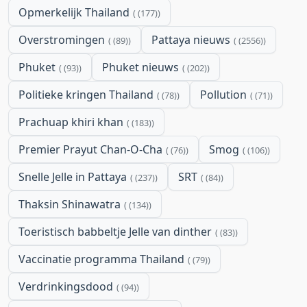
Opmerkelijk Thailand
(177)
Overstromingen
Pattaya nieuws
(89)
(2556)
Phuket
Phuket nieuws
(93)
(202)
Politieke kringen Thailand
Pollution
(78)
(71)
Prachuap khiri khan
(183)
Premier Prayut Chan-O-Cha
Smog
(76)
(106)
Snelle Jelle in Pattaya
SRT
(237)
(84)
Thaksin Shinawatra
(134)
Toeristisch babbeltje Jelle van dinther
(83)
Vaccinatie programma Thailand
(79)
Verdrinkingsdood
(94)