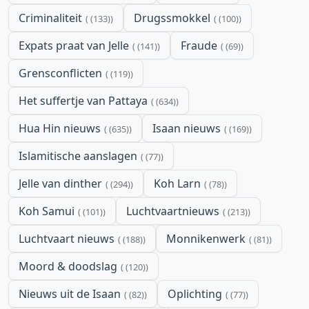
Criminaliteit
Drugssmokkel
(133)
(100)
Expats praat van Jelle
Fraude
(141)
(69)
Grensconflicten
(119)
Het suffertje van Pattaya
(634)
Hua Hin nieuws
Isaan nieuws
(635)
(169)
Islamitische aanslagen
(77)
Jelle van dinther
Koh Larn
(294)
(78)
Koh Samui
Luchtvaartnieuws
(101)
(213)
Luchtvaart nieuws
Monnikenwerk
(188)
(81)
Moord & doodslag
(120)
Nieuws uit de Isaan
Oplichting
(82)
(77)