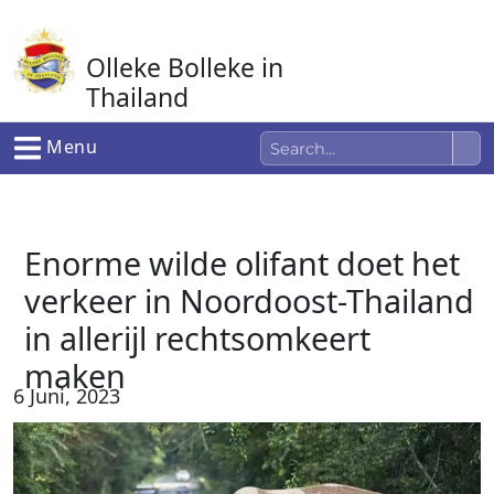
Ga
naar
Olleke Bolleke in
de
inhoud
Thailand
In Thailand
Menu
Enorme wilde olifant doet het
verkeer in Noordoost-Thailand
in allerijl rechtsomkeert
maken
6 Juni, 2023