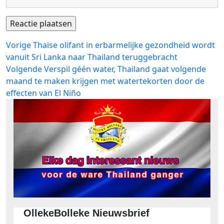
Bericht
Vorig
Vorige
Thaise olifant in erbarmelijke gezondheid wordt
bericht:
vanuit Sri Lanka naar Thailand teruggebracht
navigatie
Volgend
Volgende
Verspil géén water, Thailand gaat volgende
bericht:
maand te maken krijgen met watertekorten door de
effecten van El Niño
OllekeBolleke Nieuwsbrief