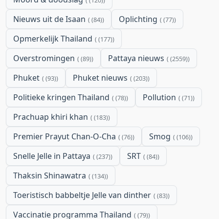
Nieuws uit de Isaan
Oplichting
(84)
(77)
Opmerkelijk Thailand
(177)
Overstromingen
Pattaya nieuws
(89)
(2559)
Phuket
Phuket nieuws
(93)
(203)
Politieke kringen Thailand
Pollution
(78)
(71)
Prachuap khiri khan
(183)
Premier Prayut Chan-O-Cha
Smog
(76)
(106)
Snelle Jelle in Pattaya
SRT
(237)
(84)
Thaksin Shinawatra
(134)
Toeristisch babbeltje Jelle van dinther
(83)
Vaccinatie programma Thailand
(79)