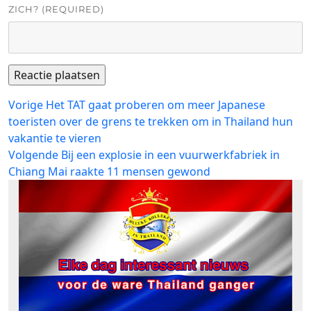
ZICH? (REQUIRED)
Bericht
Vorig
Vorige
Het TAT gaat proberen om meer Japanese
bericht:
toeristen over de grens te trekken om in Thailand hun
navigatie
vakantie te vieren
Volgend
Volgende
Bij een explosie in een vuurwerkfabriek in
bericht:
Chiang Mai raakte 11 mensen gewond