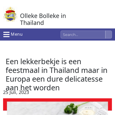
Ga
naar
Olleke Bolleke in
de
inhoud
Thailand
In Thailand
Menu
Een lekkerbekje is een
feestmaal in Thailand maar in
Europa een dure delicatesse
aan het worden
25 Juli, 2023