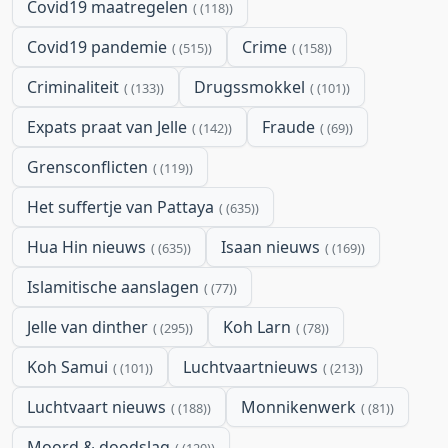
Covid19 maatregelen
(118)
Covid19 pandemie
Crime
(515)
(158)
Criminaliteit
Drugssmokkel
(133)
(101)
Expats praat van Jelle
Fraude
(142)
(69)
Grensconflicten
(119)
Het suffertje van Pattaya
(635)
Hua Hin nieuws
Isaan nieuws
(635)
(169)
Islamitische aanslagen
(77)
Jelle van dinther
Koh Larn
(295)
(78)
Koh Samui
Luchtvaartnieuws
(101)
(213)
Luchtvaart nieuws
Monnikenwerk
(188)
(81)
Moord & doodslag
(120)