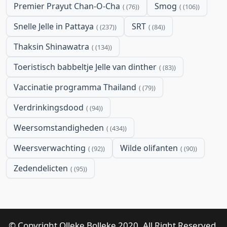
Premier Prayut Chan-O-Cha
Smog
(76)
(106)
Snelle Jelle in Pattaya
SRT
(237)
(84)
Thaksin Shinawatra
(134)
Toeristisch babbeltje Jelle van dinther
(83)
Vaccinatie programma Thailand
(79)
Verdrinkingsdood
(94)
Weersomstandigheden
(434)
Weersverwachting
Wilde olifanten
(92)
(90)
Zedendelicten
(95)
© Copyright Olleke Bolleke 2020. All Right Reserved.