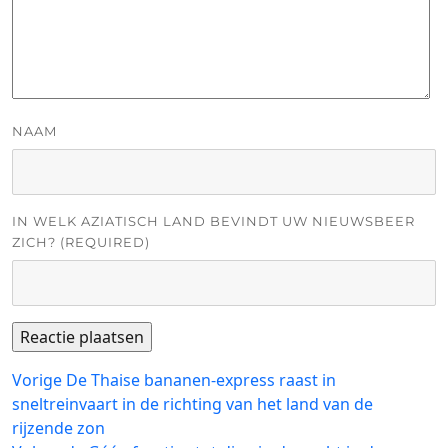
NAAM
IN WELK AZIATISCH LAND BEVINDT UW NIEUWSBEER
ZICH? (REQUIRED)
Bericht
Vorig
Vorige
De Thaise bananen-express raast in
bericht:
sneltreinvaart in de richting van het land van de
navigatie
rijzende zon