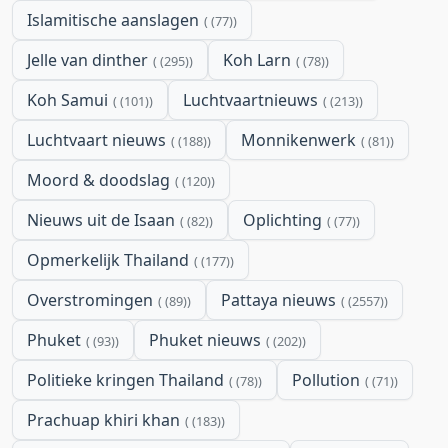
Islamitische aanslagen
(77)
Jelle van dinther
Koh Larn
(295)
(78)
Koh Samui
Luchtvaartnieuws
(101)
(213)
Luchtvaart nieuws
Monnikenwerk
(188)
(81)
Moord & doodslag
(120)
Nieuws uit de Isaan
Oplichting
(82)
(77)
Opmerkelijk Thailand
(177)
Overstromingen
Pattaya nieuws
(89)
(2557)
Phuket
Phuket nieuws
(93)
(202)
Politieke kringen Thailand
Pollution
(78)
(71)
Prachuap khiri khan
(183)