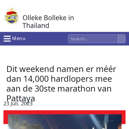
Ga
naar
Olleke Bolleke in
de
inhoud
Thailand
In Thailand
Menu
Dit weekend namen er méér
dan 14,000 hardlopers mee
aan de 30ste marathon van
Pattaya
23 Juli, 2023