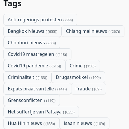
Tags
Anti-regerings protesten
(99)
Bangkok Nieuws
Chiang mai nieuws
(655)
(267)
Chonburi nieuws
(83)
Covid19 maatregelen
(118)
Covid19 pandemie
Crime
(515)
(158)
Criminaliteit
Drugssmokkel
(133)
(100)
Expats praat van Jelle
Fraude
(141)
(69)
Grensconflicten
(119)
Het suffertje van Pattaya
(635)
Hua Hin nieuws
Isaan nieuws
(635)
(169)