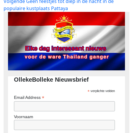
Volgend
Volgende
Géén feestjes tot diep in de nacht in de
bericht:
populaire kustplaats Pattaya
OllekeBolleke Nieuwsbrief
*
verplichte velden
*
Email Address
Voornaam