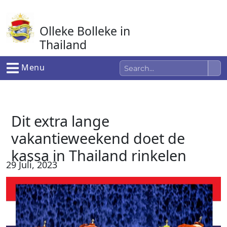
Ga
naar
Olleke Bolleke in
de
inhoud
Thailand
In Thailand
Menu
Dit extra lange
vakantieweekend doet de
kassa in Thailand rinkelen
29 Juli, 2023