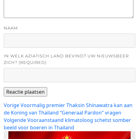
NAAM
IN WELK AZIATISCH LAND BEVINDT UW NIEUWSBEER
ZICH? (REQUIRED)
Bericht
Vorig
Vorige
Voormalig premier Thaksin Shinawatra kan aan
bericht:
de Koning van Thailand “Generaal Pardon” vragen
navigatie
Volgend
Volgende
Vooraanstaand klimatoloog schetst somber
bericht:
beeld voor boeren in Thailand