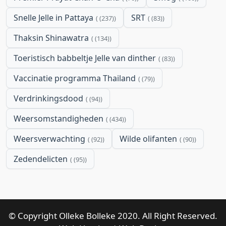
Snelle Jelle in Pattaya
SRT
(237)
(83)
Thaksin Shinawatra
(134)
Toeristisch babbeltje Jelle van dinther
(83)
Vaccinatie programma Thailand
(79)
Verdrinkingsdood
(94)
Weersomstandigheden
(434)
Weersverwachting
Wilde olifanten
(92)
(90)
Zedendelicten
(95)
© Copyright Olleke Bolleke 2020. All Right Reserved.