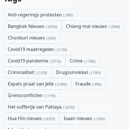
Anti-regerings protesten
(99)
Bangkok Nieuws
Chiang mai nieuws
(655)
(266)
Chonburi nieuws
(83)
Covid19 maatregelen
(118)
Covid19 pandemie
Crime
(515)
(158)
Criminaliteit
Drugssmokkel
(133)
(100)
Expats praat van Jelle
Fraude
(140)
(69)
Grensconflicten
(119)
Het suffertje van Pattaya
(633)
Hua Hin nieuws
Isaan nieuws
(635)
(169)