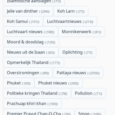
Islamitische aanslagen
(77)
Jelle van dinther
Koh Larn
(294)
(77)
Koh Samui
Luchtvaartnieuws
(101)
(213)
Luchtvaart nieuws
Monnikenwerk
(188)
(81)
Moord & doodslag
(120)
Nieuws uit de Isaan
Oplichting
(82)
(77)
Opmerkelijk Thailand
(177)
Overstromingen
Pattaya nieuws
(89)
(2556)
Phuket
Phuket nieuws
(93)
(200)
Politieke kringen Thailand
Pollution
(78)
(71)
Prachuap khiri khan
(183)
Premier Prayut Chan-O-Cha
Smog
(76)
(106)