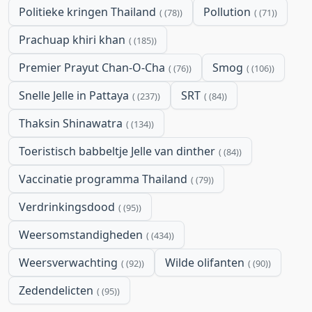
Politieke kringen Thailand
Pollution
(78)
(71)
Prachuap khiri khan
(185)
Premier Prayut Chan-O-Cha
Smog
(76)
(106)
Snelle Jelle in Pattaya
SRT
(237)
(84)
Thaksin Shinawatra
(134)
Toeristisch babbeltje Jelle van dinther
(84)
Vaccinatie programma Thailand
(79)
Verdrinkingsdood
(95)
Weersomstandigheden
(434)
Weersverwachting
Wilde olifanten
(92)
(90)
Zedendelicten
(95)