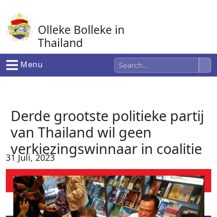
Ga
naar
Olleke Bolleke in
de
inhoud
Thailand
In Thailand
Menu
Derde grootste politieke partij
van Thailand wil geen
verkiezingswinnaar in coalitie
31 Juli, 2023