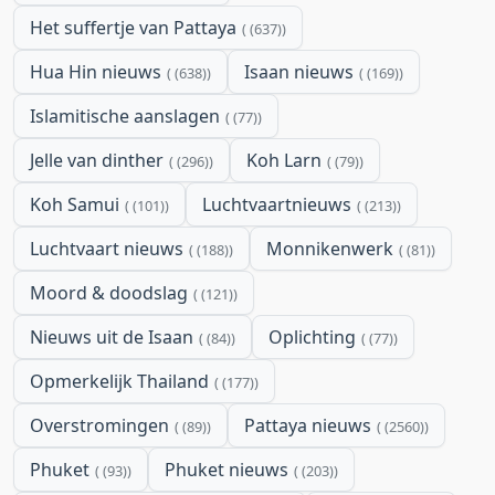
Het suffertje van Pattaya
(637)
Hua Hin nieuws
Isaan nieuws
(638)
(169)
Islamitische aanslagen
(77)
Jelle van dinther
Koh Larn
(296)
(79)
Koh Samui
Luchtvaartnieuws
(101)
(213)
Luchtvaart nieuws
Monnikenwerk
(188)
(81)
Moord & doodslag
(121)
Nieuws uit de Isaan
Oplichting
(84)
(77)
Opmerkelijk Thailand
(177)
Overstromingen
Pattaya nieuws
(89)
(2560)
Phuket
Phuket nieuws
(93)
(203)