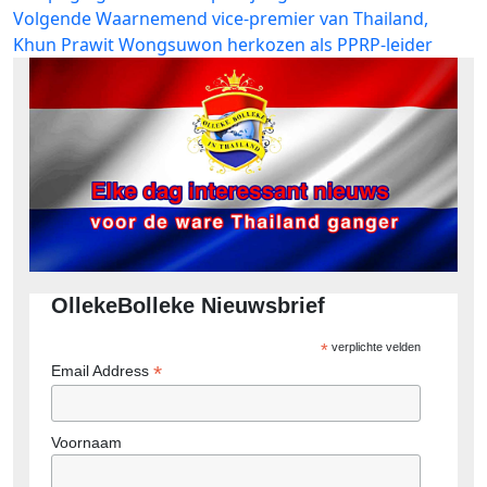
navigatie
Volgend
Volgende
Waarnemend vice-premier van Thailand,
bericht:
Khun Prawit Wongsuwon herkozen als PPRP-leider
OllekeBolleke Nieuwsbrief
*
verplichte velden
*
Email Address
Voornaam