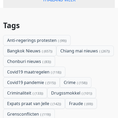
Tags
Anti-regerings protesten
(99)
Bangkok Nieuws
Chiang mai nieuws
(657)
(267)
Chonburi nieuws
(83)
Covid19 maatregelen
(118)
Covid19 pandemie
Crime
(515)
(158)
Criminaliteit
Drugssmokkel
(133)
(101)
Expats praat van Jelle
Fraude
(142)
(69)
Grensconflicten
(119)