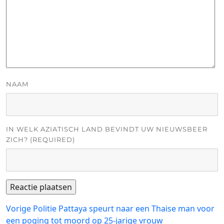
NAAM
IN WELK AZIATISCH LAND BEVINDT UW NIEUWSBEER
ZICH? (REQUIRED)
Bericht
Vorig
Vorige
Politie Pattaya speurt naar een Thaise man voor
bericht:
een poging tot moord op 25-jarige vrouw