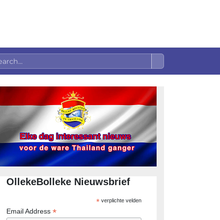
OllekeBolleke Nieuwsbrief
*
verplichte velden
*
Email Address