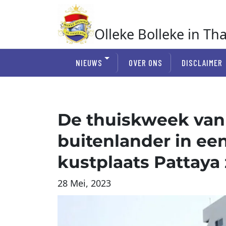
Ga
naar
de
Olleke Bolleke in Th
inhoud
In Thailand
NIEUWS
OVER ONS
DISCLAIMER
De thuiskweek van
buitenlander in ee
kustplaats Pattaya
28 Mei, 2023