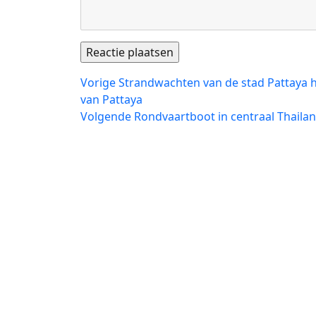
Bericht
Vorig
Vorige
Strandwachten van de stad Pattaya h
bericht:
van Pattaya
navigatie
Volgend
Volgende
Rondvaartboot in centraal Thaila
bericht: