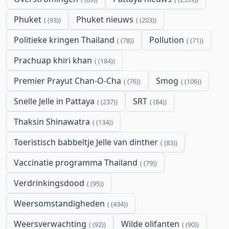
Phuket
Phuket nieuws
(93)
(203)
Politieke kringen Thailand
Pollution
(78)
(71)
Prachuap khiri khan
(184)
Premier Prayut Chan-O-Cha
Smog
(76)
(106)
Snelle Jelle in Pattaya
SRT
(237)
(84)
Thaksin Shinawatra
(134)
Toeristisch babbeltje Jelle van dinther
(83)
Vaccinatie programma Thailand
(79)
Verdrinkingsdood
(95)
Weersomstandigheden
(434)
Weersverwachting
Wilde olifanten
(92)
(90)