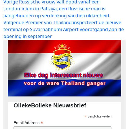
Bericht
Vorig
Vorige
Russische vrouw valt dood vanaf een
bericht:
condominium in Pattaya, een Russische man is
navigatie
aangehouden op verdenking van betrokkenheid
Volgend
Volgende
Premier van Thailand inspecteert de nieuwe
bericht:
terminal op Suvarnabhumi Airport voorafgaand aan de
opening in september
OllekeBolleke Nieuwsbrief
*
verplichte velden
*
Email Address