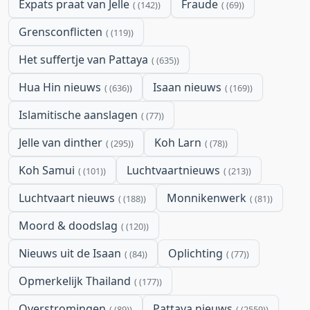
Expats praat van Jelle
Fraude
(142)
(69)
Grensconflicten
(119)
Het suffertje van Pattaya
(635)
Hua Hin nieuws
Isaan nieuws
(636)
(169)
Islamitische aanslagen
(77)
Jelle van dinther
Koh Larn
(295)
(78)
Koh Samui
Luchtvaartnieuws
(101)
(213)
Luchtvaart nieuws
Monnikenwerk
(188)
(81)
Moord & doodslag
(120)
Nieuws uit de Isaan
Oplichting
(84)
(77)
Opmerkelijk Thailand
(177)
Overstromingen
Pattaya nieuws
(89)
(2559)