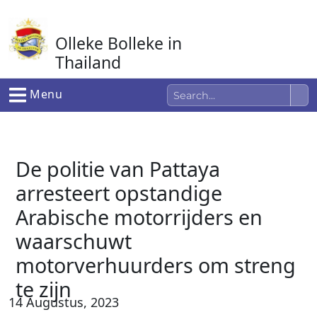
Ga
naar
Olleke Bolleke in
de
inhoud
Thailand
In Thailand
Menu
De politie van Pattaya
arresteert opstandige
Arabische motorrijders en
waarschuwt
motorverhuurders om streng
te zijn
14 Augustus, 2023