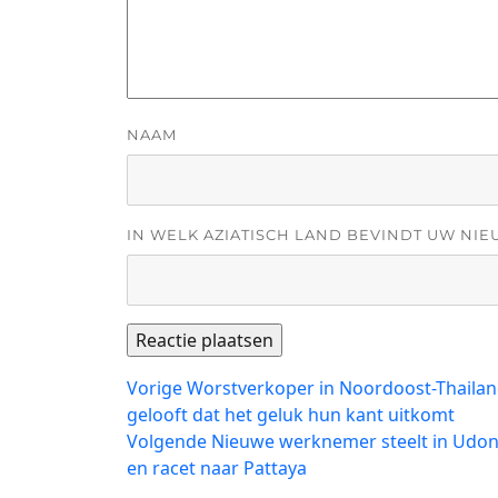
NAAM
IN WELK AZIATISCH LAND BEVINDT UW NIE
Bericht
Vorig
Vorige
Worstverkoper in Noordoost-Thailand
bericht:
gelooft dat het geluk hun kant uitkomt
navigatie
Volgend
Volgende
Nieuwe werknemer steelt in Udon 
bericht:
en racet naar Pattaya