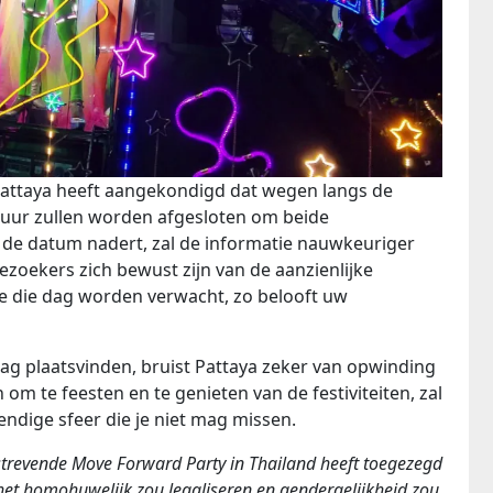
ttaya heeft aangekondigd dat wegen langs de
0 uur zullen worden afgesloten om beide
de datum nadert, zal de informatie nauwkeuriger
zoekers zich bewust zijn van de aanzienlijke
e die dag worden verwacht, zo belooft uw
ag plaatsvinden, bruist Pattaya zeker van opwinding
 te feesten en te genieten van de festiviteiten, zal
endige sfeer die je niet mag missen.
tstrevende Move Forward Party in Thailand heeft toegezegd
het homohuwelijk zou legaliseren en gendergelijkheid zou