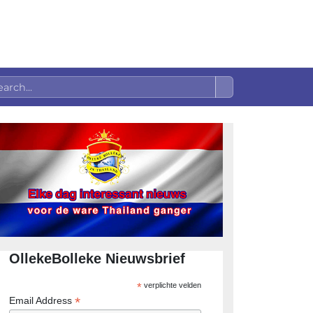
OllekeBolleke Nieuwsbrief
*
verplichte velden
*
Email Address