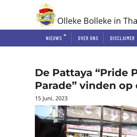
Ga
naar
de
Olleke Bolleke in Th
inhoud
In Thailand
NIEUWS
OVER ONS
DISCLAIMER
De Pattaya “Pride P
Parade” vinden op 
15 Juni, 2023