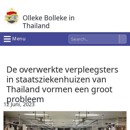
Ga
naar
Olleke Bolleke in
de
inhoud
Thailand
In Thailand
Menu
De overwerkte verpleegsters
in staatsziekenhuizen van
Thailand vormen een groot
probleem
12 Juni, 2023