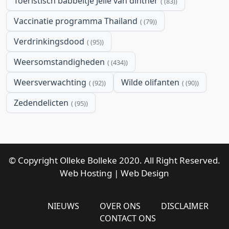
Toeristisch babbeltje Jelle van dinther
(83)
Vaccinatie programma Thailand
(79)
Verdrinkingsdood
(95)
Weersomstandigheden
(434)
Weersverwachting
Wilde olifanten
(92)
(90)
Zedendelicten
(95)
© Copyright Olleke Bolleke 2020. All Right Reserved.
Web Hosting
|
Web Design
NIEUWS
OVER ONS
DISCLAIMER
CONTACT ONS