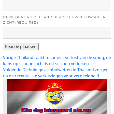
IN WELK AZIATISCH LAND BEVINDT UW NIEUWSBEER
ZICH? (REQUIRED)
Bericht
Vorig
Vorige
Thailand raakt maar niet verlost van de smog, de
bericht:
kans op schone lucht is dit seizoen verkeken
navigatie
Volgend
Volgende
De huidige alcoholwetten in Thailand zorgen
bericht:
na de recentelijke verkiezingen voor verdeeldheid