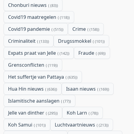
Chonburi nieuws
(83)
Covid19 maatregelen
(118)
Covid19 pandemie
Crime
(515)
(158)
Criminaliteit
Drugssmokkel
(133)
(101)
Expats praat van Jelle
Fraude
(142)
(69)
Grensconflicten
(119)
Het suffertje van Pattaya
(635)
Hua Hin nieuws
Isaan nieuws
(636)
(169)
Islamitische aanslagen
(77)
Jelle van dinther
Koh Larn
(295)
(78)
Koh Samui
Luchtvaartnieuws
(101)
(213)