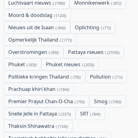
Luchtvaart nieuws
Monnikenwerk
(188)
(81)
Moord & doodslag
(120)
Nieuws uit de Isaan
Oplichting
(84)
(77)
Opmerkelijk Thailand
(177)
Overstromingen
Pattaya nieuws
(89)
(2559)
Phuket
Phuket nieuws
(93)
(203)
Politieke kringen Thailand
Pollution
(78)
(71)
Prachuap khiri khan
(184)
Premier Prayut Chan-O-Cha
Smog
(76)
(106)
Snelle Jelle in Pattaya
SRT
(237)
(84)
Thaksin Shinawatra
(134)