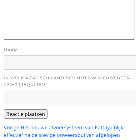
NAAM
IN WELK AZIATISCH LAND BEVINDT UW NIEUWSBEER
ZICH? (REQUIRED)
Bericht
Vorig
Vorige
Het nieuwe afvoersysteem van Pattaya blijkt
bericht:
effectief na de stevige onweersbui van afgelopen
navigatie