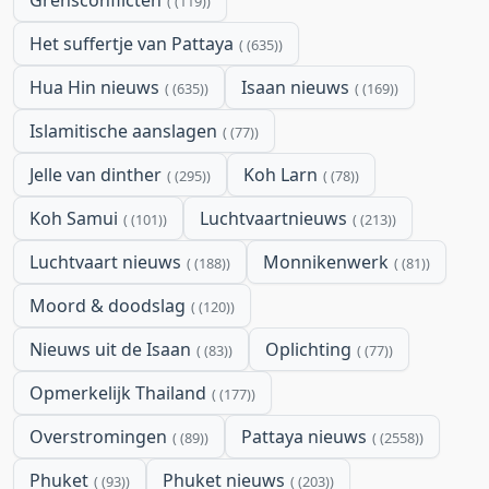
Grensconflicten
(119)
Het suffertje van Pattaya
(635)
Hua Hin nieuws
Isaan nieuws
(635)
(169)
Islamitische aanslagen
(77)
Jelle van dinther
Koh Larn
(295)
(78)
Koh Samui
Luchtvaartnieuws
(101)
(213)
Luchtvaart nieuws
Monnikenwerk
(188)
(81)
Moord & doodslag
(120)
Nieuws uit de Isaan
Oplichting
(83)
(77)
Opmerkelijk Thailand
(177)
Overstromingen
Pattaya nieuws
(89)
(2558)
Phuket
Phuket nieuws
(93)
(203)