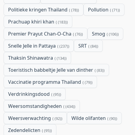
Politieke kringen Thailand
Pollution
(78)
(71)
Prachuap khiri khan
(183)
Premier Prayut Chan-O-Cha
Smog
(76)
(106)
Snelle Jelle in Pattaya
SRT
(237)
(84)
Thaksin Shinawatra
(134)
Toeristisch babbeltje Jelle van dinther
(83)
Vaccinatie programma Thailand
(79)
Verdrinkingsdood
(95)
Weersomstandigheden
(434)
Weersverwachting
Wilde olifanten
(92)
(90)
Zedendelicten
(95)