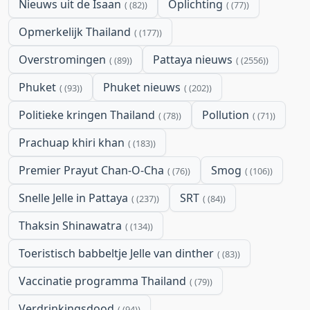
Nieuws uit de Isaan
Oplichting
(82)
(77)
Opmerkelijk Thailand
(177)
Overstromingen
Pattaya nieuws
(89)
(2556)
Phuket
Phuket nieuws
(93)
(202)
Politieke kringen Thailand
Pollution
(78)
(71)
Prachuap khiri khan
(183)
Premier Prayut Chan-O-Cha
Smog
(76)
(106)
Snelle Jelle in Pattaya
SRT
(237)
(84)
Thaksin Shinawatra
(134)
Toeristisch babbeltje Jelle van dinther
(83)
Vaccinatie programma Thailand
(79)
Verdrinkingsdood
(94)