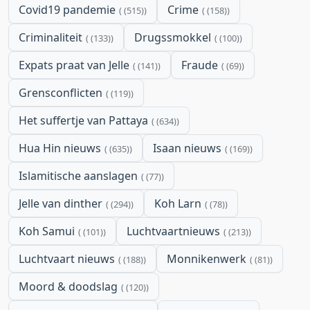
Covid19 pandemie
Crime
(515)
(158)
Criminaliteit
Drugssmokkel
(133)
(100)
Expats praat van Jelle
Fraude
(141)
(69)
Grensconflicten
(119)
Het suffertje van Pattaya
(634)
Hua Hin nieuws
Isaan nieuws
(635)
(169)
Islamitische aanslagen
(77)
Jelle van dinther
Koh Larn
(294)
(78)
Koh Samui
Luchtvaartnieuws
(101)
(213)
Luchtvaart nieuws
Monnikenwerk
(188)
(81)
Moord & doodslag
(120)