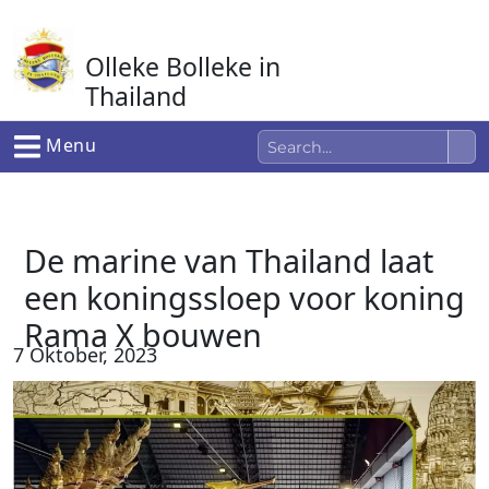
Ga
naar
Olleke Bolleke in
de
inhoud
Thailand
In Thailand
Menu
De marine van Thailand laat
een koningssloep voor koning
Rama X bouwen
7 Oktober, 2023