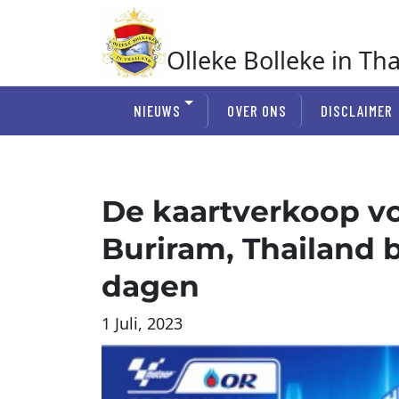
Ga
naar
de
Olleke Bolleke in Th
inhoud
In Thailand
NIEUWS
OVER ONS
DISCLAIMER
De kaartverkoop v
Buriram, Thailand 
dagen
1 Juli, 2023