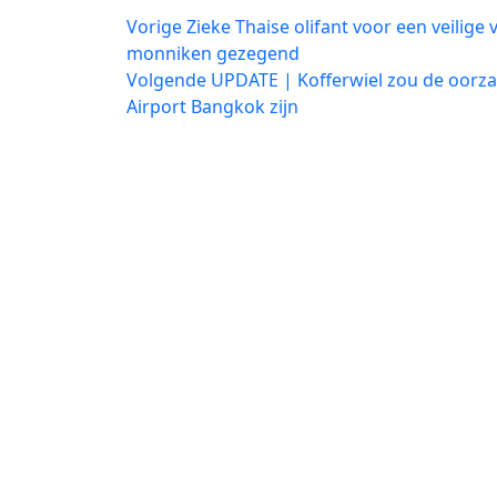
Bericht
Vorig
Vorige
Zieke Thaise olifant voor een veilige 
bericht:
monniken gezegend
navigatie
Volgend
Volgende
UPDATE | Kofferwiel zou de oorz
bericht:
Airport Bangkok zijn