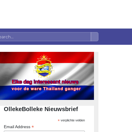
OllekeBolleke Nieuwsbrief
*
verplichte velden
*
Email Address