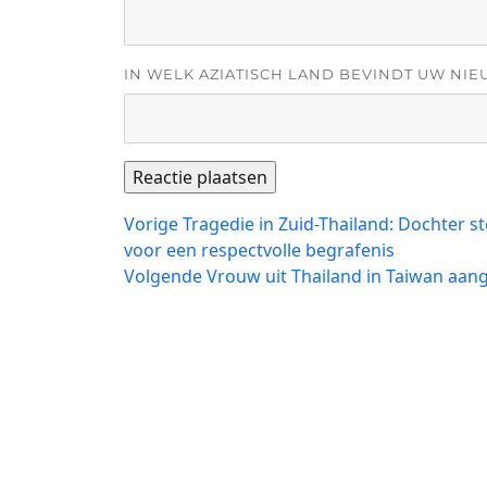
IN WELK AZIATISCH LAND BEVINDT UW NIE
Bericht
Vorig
Vorige
Tragedie in Zuid-Thailand: Dochter s
bericht:
voor een respectvolle begrafenis
navigatie
Volgend
Volgende
Vrouw uit Thailand in Taiwan aan
bericht: