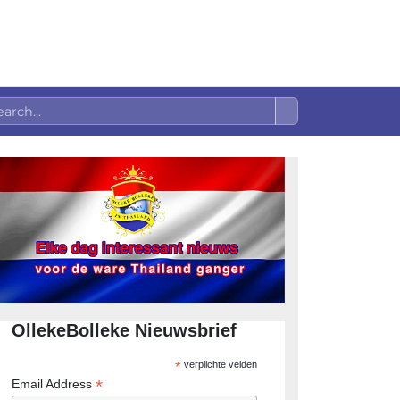
OllekeBolleke Nieuwsbrief
*
verplichte velden
*
Email Address