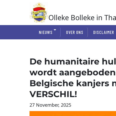
Ga
naar
de
Olleke Bolleke in Th
inhoud
In Thailand
NIEUWS
OVER ONS
DISCLAIMER
De humanitaire hul
wordt aangeboden
Belgische kanjers 
VERSCHIL!
27 November, 2025