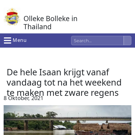
Ga
naar
Olleke Bolleke in
de
inhoud
Thailand
In Thailand
Menu
De hele Isaan krijgt vanaf
vandaag tot na het weekend
te maken met zware regens
8 Oktober, 2021