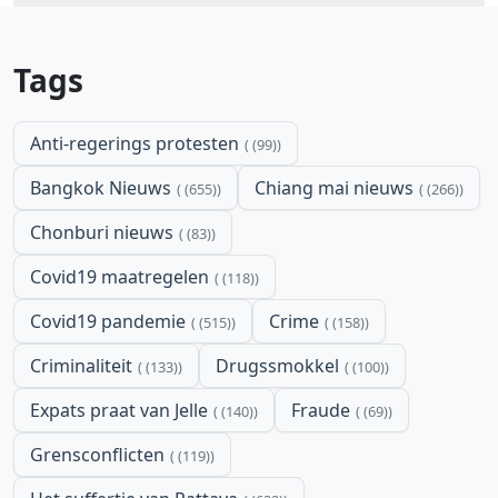
Tags
Anti-regerings protesten
(99)
Bangkok Nieuws
Chiang mai nieuws
(655)
(266)
Chonburi nieuws
(83)
Covid19 maatregelen
(118)
Covid19 pandemie
Crime
(515)
(158)
Criminaliteit
Drugssmokkel
(133)
(100)
Expats praat van Jelle
Fraude
(140)
(69)
Grensconflicten
(119)