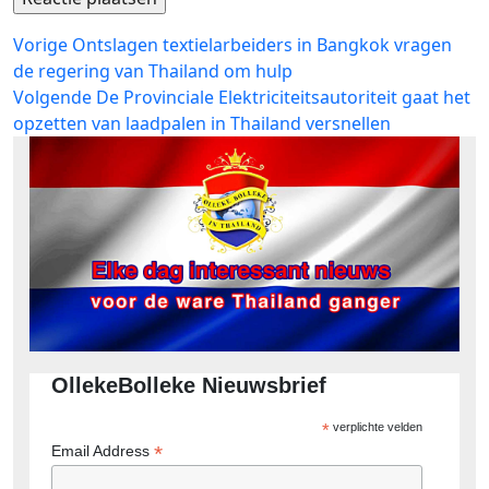
Bericht
Vorig
Vorige
Ontslagen textielarbeiders in Bangkok vragen
bericht:
de regering van Thailand om hulp
navigatie
Volgend
Volgende
De Provinciale Elektriciteitsautoriteit gaat het
bericht:
opzetten van laadpalen in Thailand versnellen
OllekeBolleke Nieuwsbrief
*
verplichte velden
*
Email Address