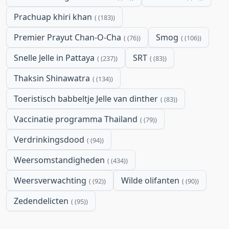
Prachuap khiri khan
(183)
Premier Prayut Chan-O-Cha
Smog
(76)
(106)
Snelle Jelle in Pattaya
SRT
(237)
(83)
Thaksin Shinawatra
(134)
Toeristisch babbeltje Jelle van dinther
(83)
Vaccinatie programma Thailand
(79)
Verdrinkingsdood
(94)
Weersomstandigheden
(434)
Weersverwachting
Wilde olifanten
(92)
(90)
Zedendelicten
(95)