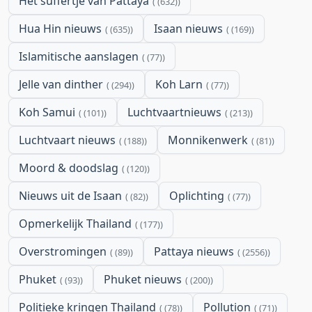
Het suffertje van Pattaya
(632)
Hua Hin nieuws
Isaan nieuws
(635)
(169)
Islamitische aanslagen
(77)
Jelle van dinther
Koh Larn
(294)
(77)
Koh Samui
Luchtvaartnieuws
(101)
(213)
Luchtvaart nieuws
Monnikenwerk
(188)
(81)
Moord & doodslag
(120)
Nieuws uit de Isaan
Oplichting
(82)
(77)
Opmerkelijk Thailand
(177)
Overstromingen
Pattaya nieuws
(89)
(2556)
Phuket
Phuket nieuws
(93)
(200)
Politieke kringen Thailand
Pollution
(78)
(71)