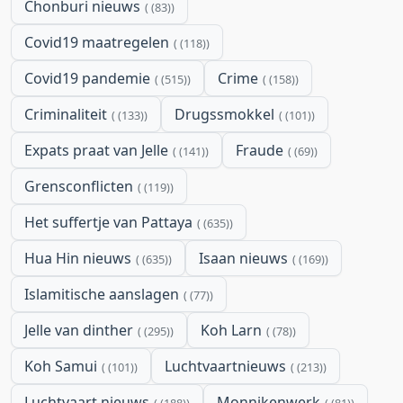
Chonburi nieuws
(83)
Covid19 maatregelen
(118)
Covid19 pandemie
Crime
(515)
(158)
Criminaliteit
Drugssmokkel
(133)
(101)
Expats praat van Jelle
Fraude
(141)
(69)
Grensconflicten
(119)
Het suffertje van Pattaya
(635)
Hua Hin nieuws
Isaan nieuws
(635)
(169)
Islamitische aanslagen
(77)
Jelle van dinther
Koh Larn
(295)
(78)
Koh Samui
Luchtvaartnieuws
(101)
(213)
Luchtvaart nieuws
Monnikenwerk