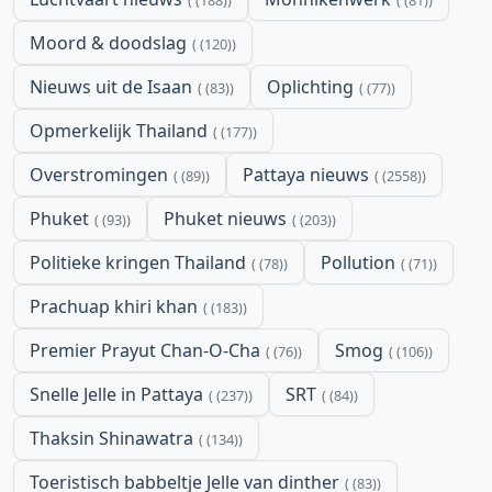
(188)
(81)
Moord & doodslag
(120)
Nieuws uit de Isaan
Oplichting
(83)
(77)
Opmerkelijk Thailand
(177)
Overstromingen
Pattaya nieuws
(89)
(2558)
Phuket
Phuket nieuws
(93)
(203)
Politieke kringen Thailand
Pollution
(78)
(71)
Prachuap khiri khan
(183)
Premier Prayut Chan-O-Cha
Smog
(76)
(106)
Snelle Jelle in Pattaya
SRT
(237)
(84)
Thaksin Shinawatra
(134)
Toeristisch babbeltje Jelle van dinther
(83)