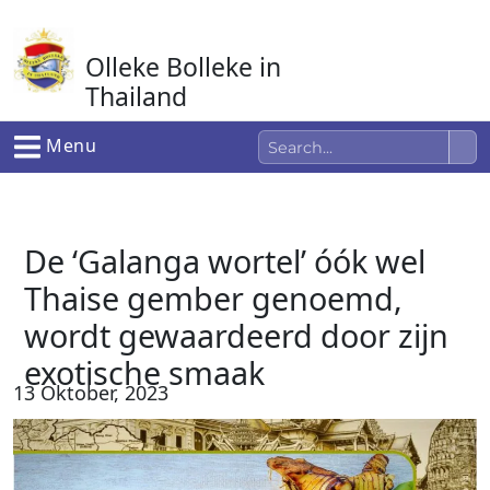
Ga
naar
Olleke Bolleke in
de
inhoud
Thailand
In Thailand
Menu
De ‘Galanga wortel’ óók wel
Thaise gember genoemd,
wordt gewaardeerd door zijn
exotische smaak
13 Oktober, 2023