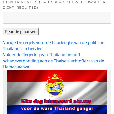
IN WELK AZIATISCH LAND BEVINDT UW NIEUWSBEER
ZICH? (REQUIRED)
Bericht
Vorig
Vorige
De regels voor de haarlengte van de politie in
bericht:
Thailand zijn herzien
navigatie
Volgend
Volgende
Regering van Thailand belooft
bericht:
schadevergoeding aan de Thaise slachtoffers van de
Hamas-aanval