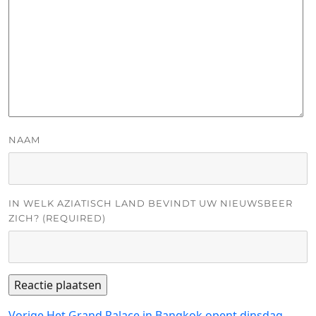
NAAM
IN WELK AZIATISCH LAND BEVINDT UW NIEUWSBEER
ZICH? (REQUIRED)
Vorig
Vorige
Het Grand Palace in Bangkok opent dinsdag