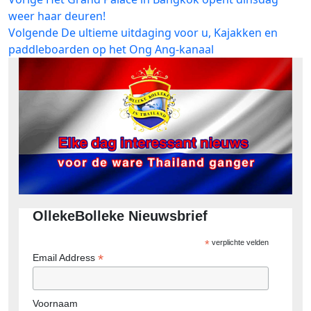
Bericht
bericht:
weer haar deuren!
navigatie
Volgend
Volgende
De ultieme uitdaging voor u, Kajakken en
bericht:
paddleboarden op het Ong Ang-kanaal
OllekeBolleke Nieuwsbrief
*
verplichte velden
*
Email Address
Voornaam