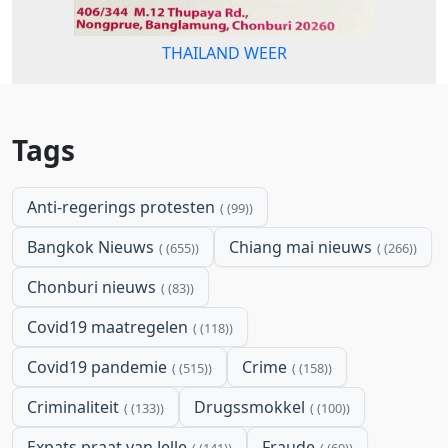
THAILAND WEER
Tags
Anti-regerings protesten
(99)
Bangkok Nieuws
Chiang mai nieuws
(655)
(266)
Chonburi nieuws
(83)
Covid19 maatregelen
(118)
Covid19 pandemie
Crime
(515)
(158)
Criminaliteit
Drugssmokkel
(133)
(100)
Expats praat van Jelle
Fraude
(141)
(69)