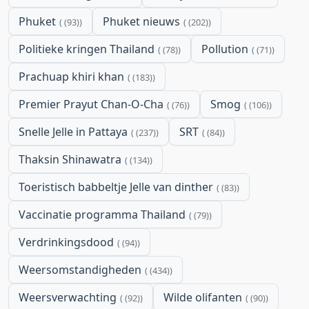
Phuket
Phuket nieuws
(93)
(202)
Politieke kringen Thailand
Pollution
(78)
(71)
Prachuap khiri khan
(183)
Premier Prayut Chan-O-Cha
Smog
(76)
(106)
Snelle Jelle in Pattaya
SRT
(237)
(84)
Thaksin Shinawatra
(134)
Toeristisch babbeltje Jelle van dinther
(83)
Vaccinatie programma Thailand
(79)
Verdrinkingsdood
(94)
Weersomstandigheden
(434)
Weersverwachting
Wilde olifanten
(92)
(90)