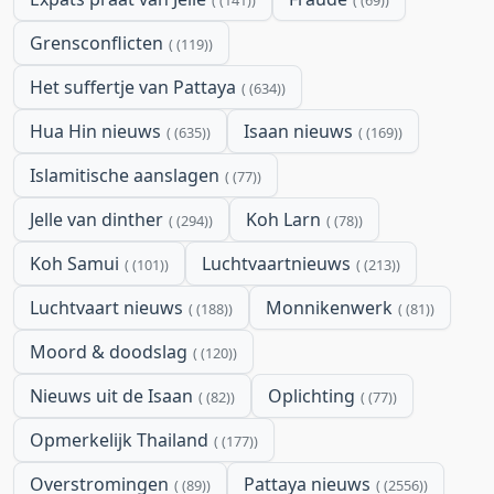
Grensconflicten
(119)
Het suffertje van Pattaya
(634)
Hua Hin nieuws
Isaan nieuws
(635)
(169)
Islamitische aanslagen
(77)
Jelle van dinther
Koh Larn
(294)
(78)
Koh Samui
Luchtvaartnieuws
(101)
(213)
Luchtvaart nieuws
Monnikenwerk
(188)
(81)
Moord & doodslag
(120)
Nieuws uit de Isaan
Oplichting
(82)
(77)
Opmerkelijk Thailand
(177)
Overstromingen
Pattaya nieuws
(89)
(2556)