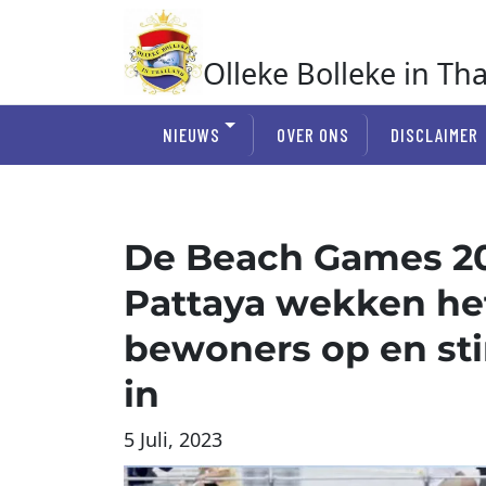
Ga
naar
de
Olleke Bolleke in Th
inhoud
In Thailand
NIEUWS
OVER ONS
DISCLAIMER
De Beach Games 20
Pattaya wekken he
bewoners op en st
in
5 Juli, 2023