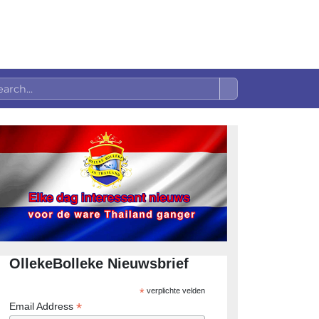
OllekeBolleke Nieuwsbrief
*
verplichte velden
*
Email Address