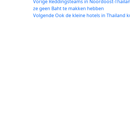
Bericht
Vorig
Vorige
Reddingsteams in Noordoost-Thailan
bericht:
ze geen Baht te makken hebben
navigatie
Volgend
Volgende
Ook de kleine hotels in Thailand 
bericht: