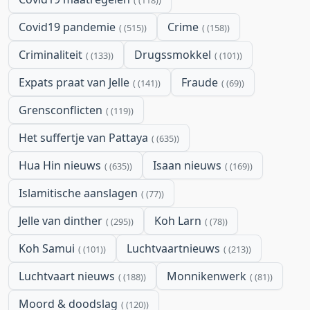
(118)
Covid19 pandemie
Crime
(515)
(158)
Criminaliteit
Drugssmokkel
(133)
(101)
Expats praat van Jelle
Fraude
(141)
(69)
Grensconflicten
(119)
Het suffertje van Pattaya
(635)
Hua Hin nieuws
Isaan nieuws
(635)
(169)
Islamitische aanslagen
(77)
Jelle van dinther
Koh Larn
(295)
(78)
Koh Samui
Luchtvaartnieuws
(101)
(213)
Luchtvaart nieuws
Monnikenwerk
(188)
(81)
Moord & doodslag
(120)