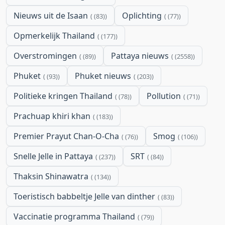
Nieuws uit de Isaan
Oplichting
(83)
(77)
Opmerkelijk Thailand
(177)
Overstromingen
Pattaya nieuws
(89)
(2558)
Phuket
Phuket nieuws
(93)
(203)
Politieke kringen Thailand
Pollution
(78)
(71)
Prachuap khiri khan
(183)
Premier Prayut Chan-O-Cha
Smog
(76)
(106)
Snelle Jelle in Pattaya
SRT
(237)
(84)
Thaksin Shinawatra
(134)
Toeristisch babbeltje Jelle van dinther
(83)
Vaccinatie programma Thailand
(79)