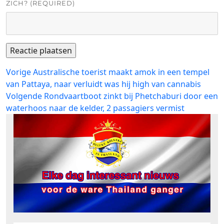
ZICH? (REQUIRED)
Bericht
Vorig
Vorige
Australische toerist maakt amok in een tempel
bericht:
van Pattaya, naar verluidt was hij high van cannabis
navigatie
Volgend
Volgende
Rondvaartboot zinkt bij Phetchaburi door een
bericht:
waterhoos naar de kelder, 2 passagiers vermist