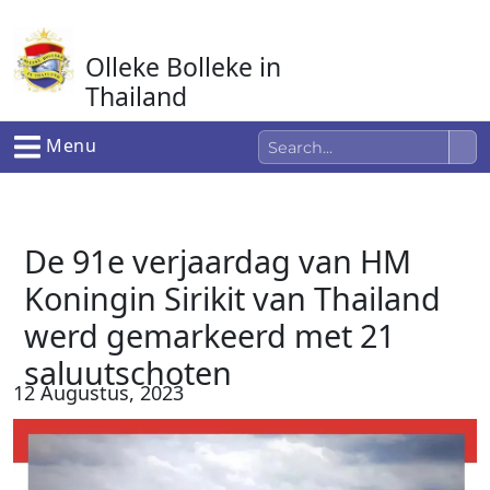
Ga
naar
Olleke Bolleke in
de
inhoud
Thailand
In Thailand
Menu
De 91e verjaardag van HM
Koningin Sirikit van Thailand
werd gemarkeerd met 21
saluutschoten
12 Augustus, 2023