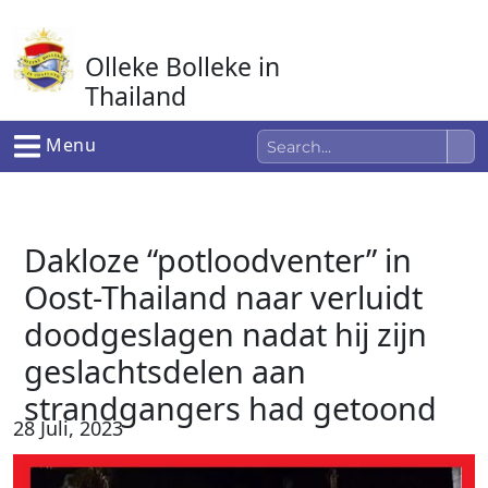
Ga
naar
Olleke Bolleke in
de
inhoud
Thailand
In Thailand
Menu
Dakloze “potloodventer” in
Oost-Thailand naar verluidt
doodgeslagen nadat hij zijn
geslachtsdelen aan
strandgangers had getoond
28 Juli, 2023