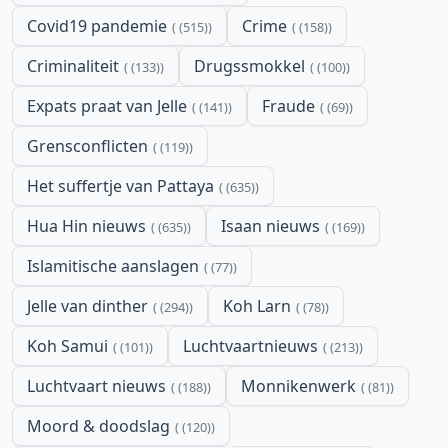
Covid19 pandemie
Crime
(515)
(158)
Criminaliteit
Drugssmokkel
(133)
(100)
Expats praat van Jelle
Fraude
(141)
(69)
Grensconflicten
(119)
Het suffertje van Pattaya
(635)
Hua Hin nieuws
Isaan nieuws
(635)
(169)
Islamitische aanslagen
(77)
Jelle van dinther
Koh Larn
(294)
(78)
Koh Samui
Luchtvaartnieuws
(101)
(213)
Luchtvaart nieuws
Monnikenwerk
(188)
(81)
Moord & doodslag
(120)