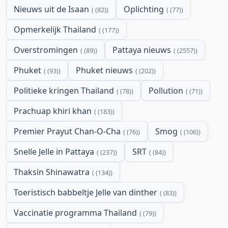
Nieuws uit de Isaan
Oplichting
(82)
(77)
Opmerkelijk Thailand
(177)
Overstromingen
Pattaya nieuws
(89)
(2557)
Phuket
Phuket nieuws
(93)
(202)
Politieke kringen Thailand
Pollution
(78)
(71)
Prachuap khiri khan
(183)
Premier Prayut Chan-O-Cha
Smog
(76)
(106)
Snelle Jelle in Pattaya
SRT
(237)
(84)
Thaksin Shinawatra
(134)
Toeristisch babbeltje Jelle van dinther
(83)
Vaccinatie programma Thailand
(79)