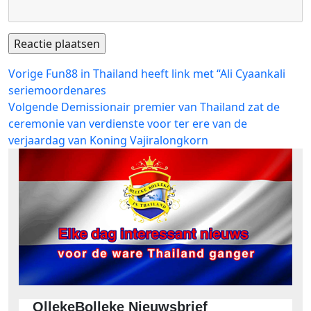
Bericht
Vorig
Vorige
Fun88 in Thailand heeft link met “Ali Cyaankali
bericht:
seriemoordenares
navigatie
Volgend
Volgende
Demissionair premier van Thailand zat de
bericht:
ceremonie van verdienste voor ter ere van de
verjaardag van Koning Vajiralongkorn
OllekeBolleke Nieuwsbrief