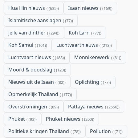
Hua Hin nieuws
Isaan nieuws
(635)
(169)
Islamitische aanslagen
(77)
Jelle van dinther
Koh Larn
(294)
(77)
Koh Samui
Luchtvaartnieuws
(101)
(213)
Luchtvaart nieuws
Monnikenwerk
(188)
(81)
Moord & doodslag
(120)
Nieuws uit de Isaan
Oplichting
(82)
(77)
Opmerkelijk Thailand
(177)
Overstromingen
Pattaya nieuws
(89)
(2556)
Phuket
Phuket nieuws
(93)
(200)
Politieke kringen Thailand
Pollution
(78)
(71)