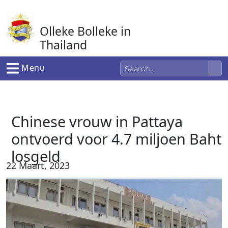
Ga
naar
Olleke Bolleke in
de
inhoud
Thailand
In Thailand
Menu
Chinese vrouw in Pattaya
ontvoerd voor 4.7 miljoen Baht
losgeld
22 Maart, 2023