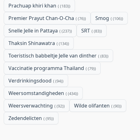
Prachuap khiri khan
(183)
Premier Prayut Chan-O-Cha
Smog
(76)
(106)
Snelle Jelle in Pattaya
SRT
(237)
(83)
Thaksin Shinawatra
(134)
Toeristisch babbeltje Jelle van dinther
(83)
Vaccinatie programma Thailand
(79)
Verdrinkingsdood
(94)
Weersomstandigheden
(434)
Weersverwachting
Wilde olifanten
(92)
(90)
Zedendelicten
(95)