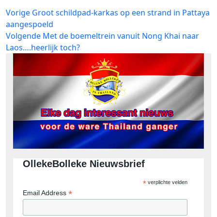
Bericht
Vorig
Vorige
Groot schildpad-karkas op een strand in Pattaya
bericht:
aangespoeld
navigatie
Volgend
Volgende
Met de boemeltrein vanuit Nong Khai naar
bericht:
Laos….heerlijk toch?
OllekeBolleke Nieuwsbrief
*
verplichte velden
*
Email Address