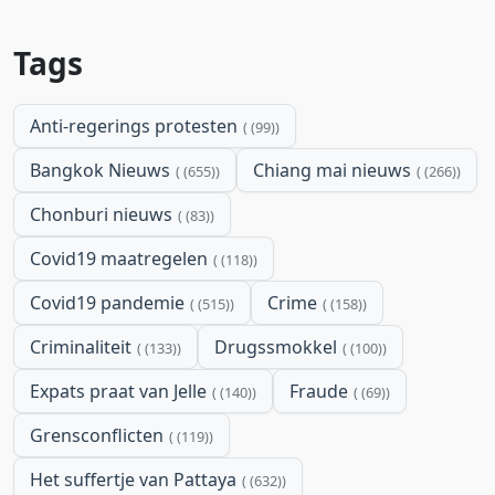
Tags
Anti-regerings protesten
(99)
Bangkok Nieuws
Chiang mai nieuws
(655)
(266)
Chonburi nieuws
(83)
Covid19 maatregelen
(118)
Covid19 pandemie
Crime
(515)
(158)
Criminaliteit
Drugssmokkel
(133)
(100)
Expats praat van Jelle
Fraude
(140)
(69)
Grensconflicten
(119)
Het suffertje van Pattaya
(632)