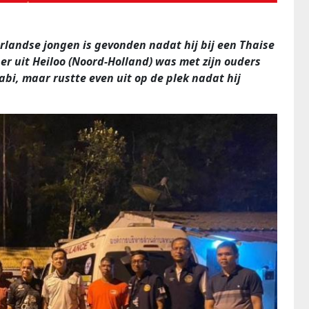
rlandse jongen is gevonden nadat hij bij een Thaise
r uit Heiloo (Noord-Holland) was met zijn ouders
abi, maar rustte even uit op de plek nadat hij