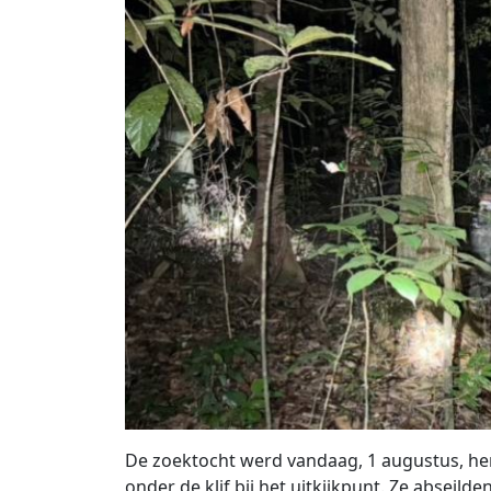
De zoektocht werd vandaag, 1 augustus, her
onder de klif bij het uitkijkpunt. Ze abseild