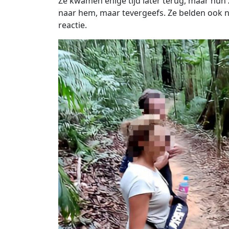
Ze kwamen enige tijd later terug, maar hun 
naar hem, maar tevergeefs. Ze belden ook n
reactie.