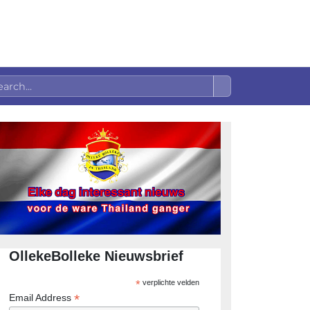
OllekeBolleke Nieuwsbrief
*
verplichte velden
*
Email Address