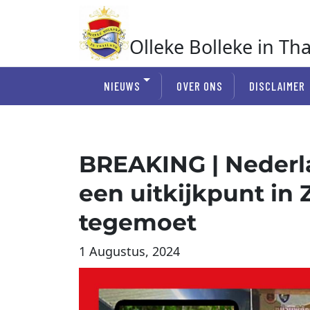
Ga
naar
de
Olleke Bolleke in Th
inhoud
In Thailand
NIEUWS
OVER ONS
DISCLAIMER
BREAKING | Nederla
een uitkijkpunt in 
tegemoet
1 Augustus, 2024