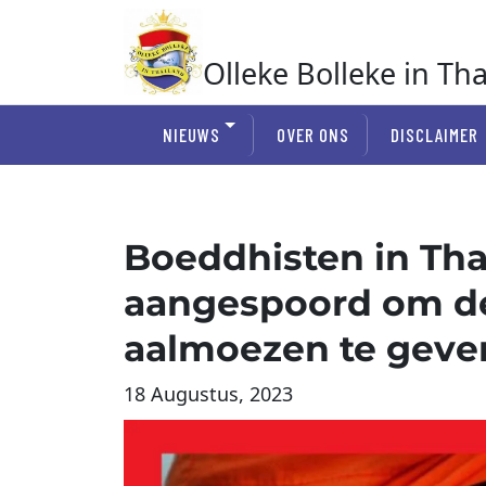
Ga
naar
de
Olleke Bolleke in Th
inhoud
In Thailand
NIEUWS
OVER ONS
DISCLAIMER
Boeddhisten in Th
aangespoord om d
aalmoezen te geve
18 Augustus, 2023