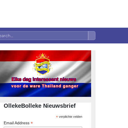
OllekeBolleke Nieuwsbrief
*
verplichte velden
*
Email Address