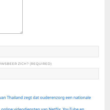
UWSBEER ZICH? (REQUIRED)
van Thailand zegt dat ouderenzorg een nationale
online videodiensten van Netflix, YouTube en