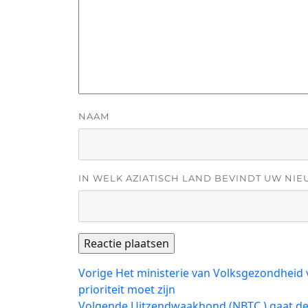
NAAM
IN WELK AZIATISCH LAND BEVINDT UW NIE
Bericht
Vorig
Vorige
Het ministerie van Volksgezondheid 
bericht:
prioriteit moet zijn
navigatie
Volgend
Volgende
Uitzendwaakhond (NBTC ) gaat de 