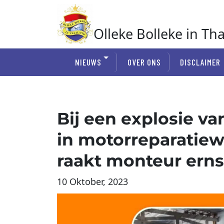
Ga
naar
de
Olleke Bolleke in Th
inhoud
In Thailand
NIEUWS
OVER ONS
DISCLAIMER
Bij een explosie v
in motorreparatiew
raakt monteur ern
10 Oktober, 2023