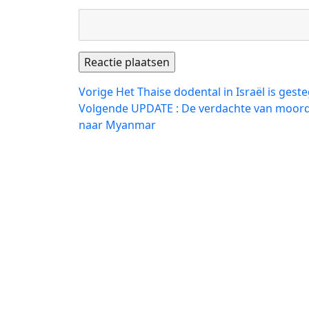
Bericht
Vorig
Vorige
Het Thaise dodental in Israël is gest
bericht:
Volgend
Volgende
UPDATE : De verdachte van moor
navigatie
bericht:
naar Myanmar