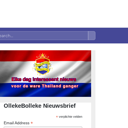
OllekeBolleke Nieuwsbrief
*
verplichte velden
*
Email Address