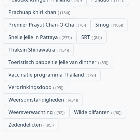
(78)
(71)
Prachuap khiri khan
(184)
Premier Prayut Chan-O-Cha
Smog
(76)
(106)
Snelle Jelle in Pattaya
SRT
(237)
(84)
Thaksin Shinawatra
(134)
Toeristisch babbeltje Jelle van dinther
(83)
Vaccinatie programma Thailand
(79)
Verdrinkingsdood
(95)
Weersomstandigheden
(434)
Weersverwachting
Wilde olifanten
(92)
(90)
Zedendelicten
(95)