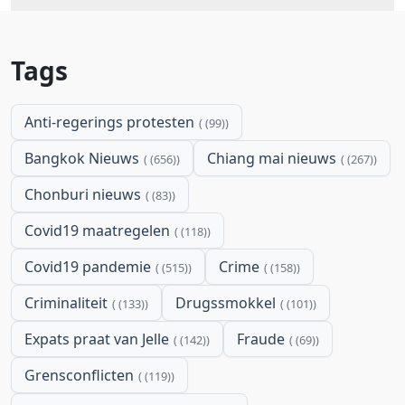
Tags
Anti-regerings protesten
(99)
Bangkok Nieuws
Chiang mai nieuws
(656)
(267)
Chonburi nieuws
(83)
Covid19 maatregelen
(118)
Covid19 pandemie
Crime
(515)
(158)
Criminaliteit
Drugssmokkel
(133)
(101)
Expats praat van Jelle
Fraude
(142)
(69)
Grensconflicten
(119)