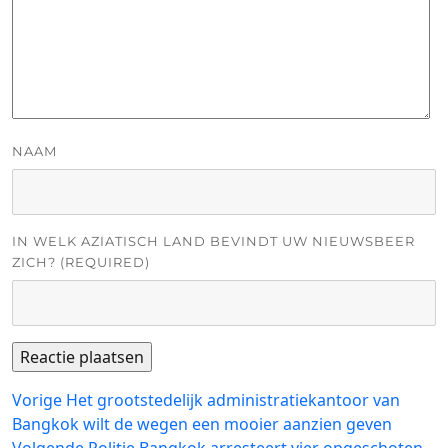
NAAM
IN WELK AZIATISCH LAND BEVINDT UW NIEUWSBEER
ZICH? (REQUIRED)
Bericht
Vorig
Vorige
Het grootstedelijk administratiekantoor van
bericht:
Bangkok wilt de wegen een mooier aanzien geven
navigatie
Volgend
Volgende
Politie Bangkok arresteert vier opgeschoten