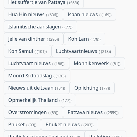
Het suffertje van Pattaya
(635)
Hua Hin nieuws
Isaan nieuws
(636)
(169)
Islamitische aanslagen
(77)
Jelle van dinther
Koh Larn
(295)
(78)
Koh Samui
Luchtvaartnieuws
(101)
(213)
Luchtvaart nieuws
Monnikenwerk
(188)
(81)
Moord & doodslag
(120)
Nieuws uit de Isaan
Oplichting
(84)
(77)
Opmerkelijk Thailand
(177)
Overstromingen
Pattaya nieuws
(89)
(2559)
Phuket
Phuket nieuws
(93)
(203)
Politieke kringen Thailand
Pollution