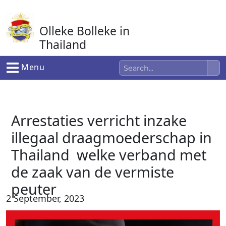
Ga
naar
Olleke Bolleke in
de
inhoud
Thailand
In Thailand
Menu
Arrestaties verricht inzake
illegaal draagmoederschap in
Thailand welke verband met
de zaak van de vermiste
peuter
2 September, 2023