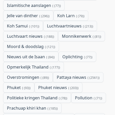
Islamitische aanslagen
(77)
Jelle van dinther
Koh Larn
(296)
(79)
Koh Samui
Luchtvaartnieuws
(101)
(213)
Luchtvaart nieuws
Monnikenwerk
(188)
(81)
Moord & doodslag
(121)
Nieuws uit de Isaan
Oplichting
(84)
(77)
Opmerkelijk Thailand
(177)
Overstromingen
Pattaya nieuws
(89)
(2561)
Phuket
Phuket nieuws
(93)
(203)
Politieke kringen Thailand
Pollution
(78)
(71)
Prachuap khiri khan
(185)