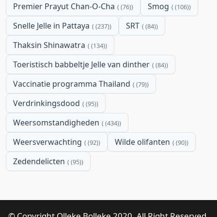
Premier Prayut Chan-O-Cha
Smog
(76)
(106)
Snelle Jelle in Pattaya
SRT
(237)
(84)
Thaksin Shinawatra
(134)
Toeristisch babbeltje Jelle van dinther
(84)
Vaccinatie programma Thailand
(79)
Verdrinkingsdood
(95)
Weersomstandigheden
(434)
Weersverwachting
Wilde olifanten
(92)
(90)
Zedendelicten
(95)
© Copyright Olleke Bolleke 2020. All Right Reserved.