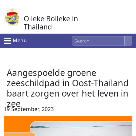
Ga
naar
Olleke Bolleke in
de
inhoud
Thailand
In Thailand
Menu
Aangespoelde groene
zeeschildpad in Oost-Thailand
baart zorgen over het leven in
zee
19 September, 2023