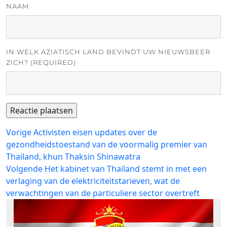
NAAM
IN WELK AZIATISCH LAND BEVINDT UW NIEUWSBEER
ZICH? (REQUIRED)
Bericht
Vorig
Vorige
Activisten eisen updates over de
bericht:
gezondheidstoestand van de voormalig premier van
navigatie
Thailand, khun Thaksin Shinawatra
Volgend
Volgende
Het kabinet van Thailand stemt in met een
bericht:
verlaging van de elektriciteitstarieven, wat de
verwachtingen van de particuliere sector overtreft