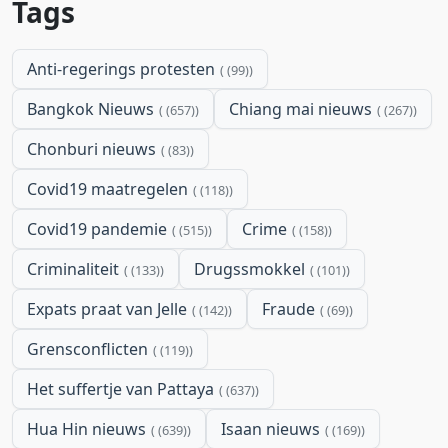
Tags
Anti-regerings protesten
(99)
Bangkok Nieuws
Chiang mai nieuws
(657)
(267)
Chonburi nieuws
(83)
Covid19 maatregelen
(118)
Covid19 pandemie
Crime
(515)
(158)
Criminaliteit
Drugssmokkel
(133)
(101)
Expats praat van Jelle
Fraude
(142)
(69)
Grensconflicten
(119)
Het suffertje van Pattaya
(637)
Hua Hin nieuws
Isaan nieuws
(639)
(169)