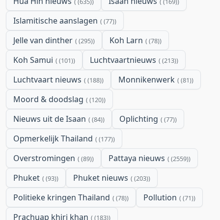
Hua Hin nieuws
Isaan nieuws
(635)
(169)
Islamitische aanslagen
(77)
Jelle van dinther
Koh Larn
(295)
(78)
Koh Samui
Luchtvaartnieuws
(101)
(213)
Luchtvaart nieuws
Monnikenwerk
(188)
(81)
Moord & doodslag
(120)
Nieuws uit de Isaan
Oplichting
(84)
(77)
Opmerkelijk Thailand
(177)
Overstromingen
Pattaya nieuws
(89)
(2559)
Phuket
Phuket nieuws
(93)
(203)
Politieke kringen Thailand
Pollution
(78)
(71)
Prachuap khiri khan
(183)