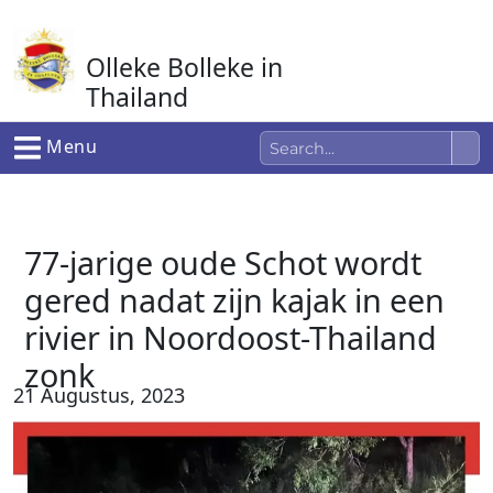
Ga
naar
Olleke Bolleke in
de
inhoud
Thailand
In Thailand
Menu
77-jarige oude Schot wordt
gered nadat zijn kajak in een
rivier in Noordoost-Thailand
zonk
21 Augustus, 2023