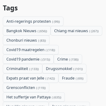
Tags
Anti-regerings protesten
(99)
Bangkok Nieuws
Chiang mai nieuws
(656)
(267)
Chonburi nieuws
(83)
Covid19 maatregelen
(118)
Covid19 pandemie
Crime
(515)
(158)
Criminaliteit
Drugssmokkel
(133)
(101)
Expats praat van Jelle
Fraude
(142)
(69)
Grensconflicten
(119)
Het suffertje van Pattaya
(635)