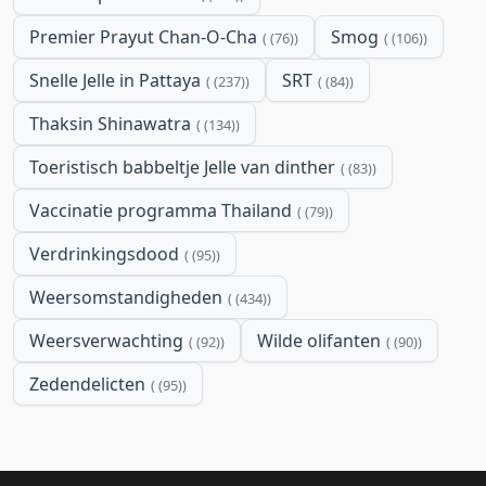
Premier Prayut Chan-O-Cha
Smog
(76)
(106)
Snelle Jelle in Pattaya
SRT
(237)
(84)
Thaksin Shinawatra
(134)
Toeristisch babbeltje Jelle van dinther
(83)
Vaccinatie programma Thailand
(79)
Verdrinkingsdood
(95)
Weersomstandigheden
(434)
Weersverwachting
Wilde olifanten
(92)
(90)
Zedendelicten
(95)