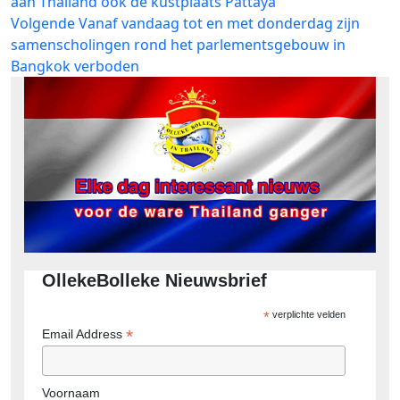
bericht:
aan Thailand ook de kustplaats Pattaya
navigatie
Volgend
Volgende
Vanaf vandaag tot en met donderdag zijn
bericht:
samenscholingen rond het parlementsgebouw in
Bangkok verboden
OllekeBolleke Nieuwsbrief
*
verplichte velden
*
Email Address
Voornaam