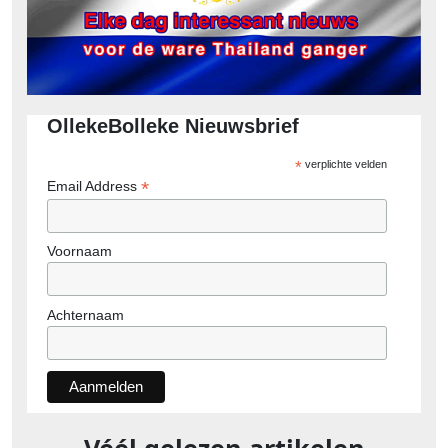
OllekeBolleke Nieuwsbrief
*
verplichte velden
*
Email Address
Voornaam
Achternaam
Véél gelezen artikelen