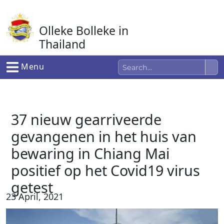
Ga
naar
Olleke Bolleke in
de
inhoud
Thailand
In Thailand
Menu
37 nieuw gearriveerde
gevangenen in het huis van
bewaring in Chiang Mai
positief op het Covid19 virus
getest
23 April, 2021