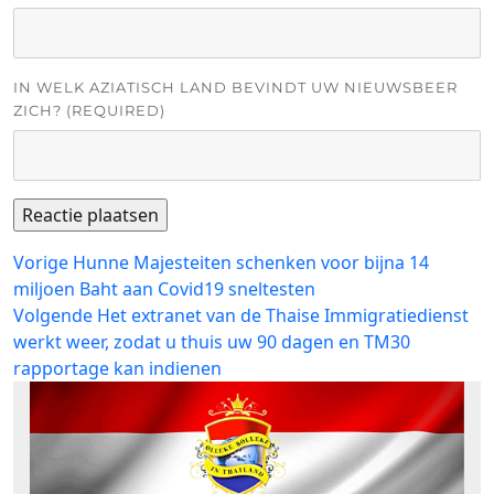
IN WELK AZIATISCH LAND BEVINDT UW NIEUWSBEER
ZICH? (REQUIRED)
Bericht
Vorig
Vorige
Hunne Majesteiten schenken voor bijna 14
bericht:
miljoen Baht aan Covid19 sneltesten
navigatie
Volgend
Volgende
Het extranet van de Thaise Immigratiedienst
bericht:
werkt weer, zodat u thuis uw 90 dagen en TM30
rapportage kan indienen