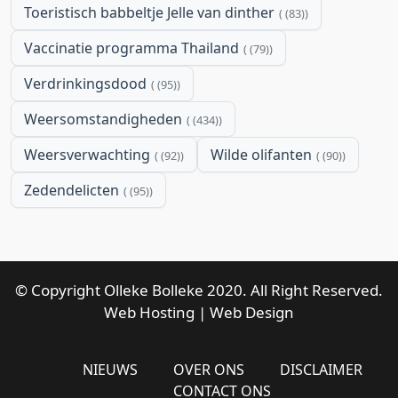
Toeristisch babbeltje Jelle van dinther
(83)
Vaccinatie programma Thailand
(79)
Verdrinkingsdood
(95)
Weersomstandigheden
(434)
Weersverwachting
Wilde olifanten
(92)
(90)
Zedendelicten
(95)
© Copyright Olleke Bolleke 2020. All Right Reserved.
Web Hosting
|
Web Design
NIEUWS
OVER ONS
DISCLAIMER
CONTACT ONS