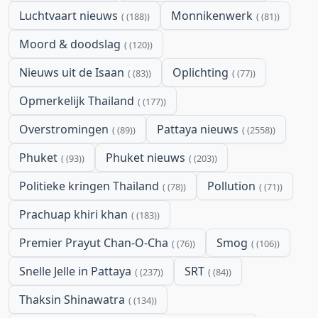
Luchtvaart nieuws
Monnikenwerk
(188)
(81)
Moord & doodslag
(120)
Nieuws uit de Isaan
Oplichting
(83)
(77)
Opmerkelijk Thailand
(177)
Overstromingen
Pattaya nieuws
(89)
(2558)
Phuket
Phuket nieuws
(93)
(203)
Politieke kringen Thailand
Pollution
(78)
(71)
Prachuap khiri khan
(183)
Premier Prayut Chan-O-Cha
Smog
(76)
(106)
Snelle Jelle in Pattaya
SRT
(237)
(84)
Thaksin Shinawatra
(134)