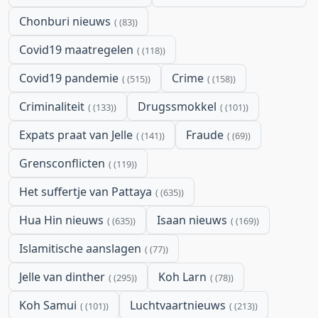
Chonburi nieuws
(83)
Covid19 maatregelen
(118)
Covid19 pandemie
Crime
(515)
(158)
Criminaliteit
Drugssmokkel
(133)
(101)
Expats praat van Jelle
Fraude
(141)
(69)
Grensconflicten
(119)
Het suffertje van Pattaya
(635)
Hua Hin nieuws
Isaan nieuws
(635)
(169)
Islamitische aanslagen
(77)
Jelle van dinther
Koh Larn
(295)
(78)
Koh Samui
Luchtvaartnieuws
(101)
(213)