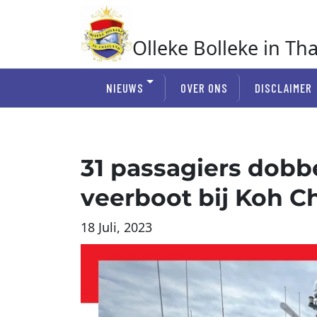
Ga
naar
de
Olleke Bolleke in Th
inhoud
In Thailand
NIEUWS
OVER ONS
DISCLAIMER
31 passagiers dobb
veerboot bij Koh C
18 Juli, 2023