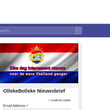
OllekeBolleke Nieuwsbrief
*
verplichte velden
*
Email Address